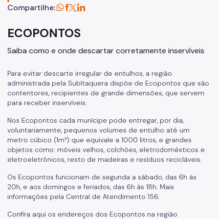
Compartilhe:
SP Mais Fácil
Zeladoria Urbana
ECOPONTOS
Cata-Bagulho
Saiba como e onde descartar corretamente inservíveis
Termo de Cooperação
Para evitar descarte irregular de entulhos, a região
Programa de Metas
administrada pela SubItaquera dispõe de Ecopontos que são
contentores, recipientes de grande dimensões, que servem
Notícias
para receber inservíveis.
Nos Ecopontos cada munícipe pode entregar, por dia,
voluntariamente, pequenos volumes de entulho até um
metro cúbico (1m³) que equivale a 1000 litros, e grandes
objetos como: móveis velhos, colchões, eletrodomésticos e
eletroeletrônicos, resto de madeiras e resíduos recicláveis.
Os Ecopontos funcionam de segunda a sábado, das 6h às
20h, e aos domingos e feriados, das 6h às 18h. Mais
informações pela Central de Atendimento 156.
Confira aqui os endereços dos Ecopontos na região