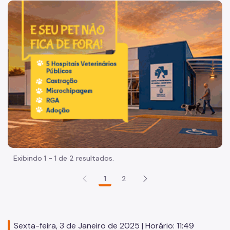
Acesso à Informação
Imagem de um cachorro caramelo e uma gata rajada, olha
Participação Social
Quadro de Serviços
Proteção de Dados Pessoais
Organização
Histórico
Dados
Equipamentos Públicos
Exibindo 1 - 1 de 2 resultados.
Infocidade
1
2
Plano Regional
Execução Orçamentária
Licitações
Sexta-feira, 3 de Janeiro de 2025 | Horário: 11:49