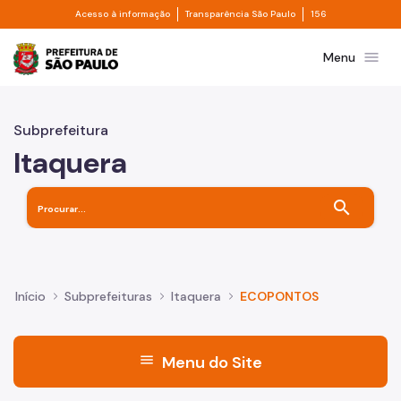
Divisor de acesso à informação
Divisor de transpa
Pular para o Conteúdo principal
Acesso à informação
Transparência São Paulo
156
Prefeitura de São Paulo
menu
Menu
Subprefeitura
Itaquera
search
Início
Subprefeituras
Itaquera
ECOPONTOS
menu
Menu do Site