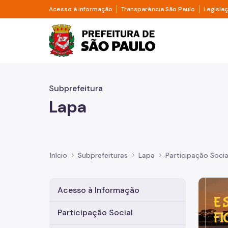
Pular para o Conteúdo principal
Divisor de acesso à informação
Divisor d
Acesso à informação
Transparência São Paulo
Legisla
Prefeitura de São Pa
Subprefeitura
Lapa
Início
Subprefeituras
Lapa
Participação Socia
Imagem 
Acesso à Informação
Participação Social