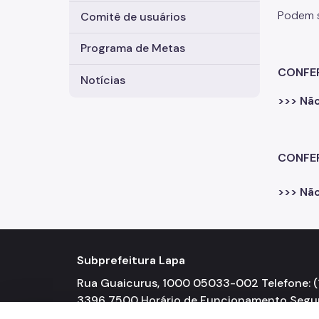
Podem s
Comitê de usuários
Programa de Metas
CONFE
Notícias
>>> Nã
CONFER
>>> Nã
Subprefeitura Lapa
Rua Guaicurus, 1000 05033-002 Telefone: (1
3396 7500 Horário de Funcionamento Seg
a Sexta-feira 08h00 às 17h00