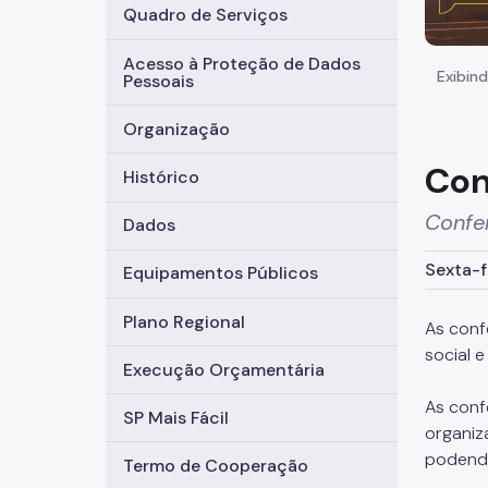
Quadro de Serviços
Acesso à Proteção de Dados
Exibind
Pessoais
Organização
Con
Histórico
Confe
Dados
Sexta-f
Equipamentos Públicos
Plano Regional
As conf
social 
Execução Orçamentária
As conf
SP Mais Fácil
organiz
podendo
Termo de Cooperação