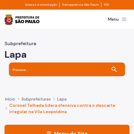
Divisor de acesso à informação
Divisor de transpa
Pular para o Conteúdo principal
Acesso à informação
Transparência São Paulo
156
Prefeitura de São Paulo
menu
Menu
Subprefeitura
Lapa
search
Início
Subprefeituras
Lapa
Coronel Telhada lidera ofensiva contra o descarte
irregular na Vila Leopoldina
menu
Menu do Site