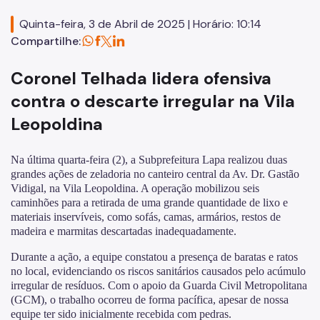
Termo de Cooperação
Quinta-feira, 3 de Abril de 2025 | Horário: 10:14
Compartilhe:
Comitê de usuários
Programa de Metas
Coronel Telhada lidera ofensiva
Notícias
contra o descarte irregular na Vila
Leopoldina
Na última quarta-feira (2), a Subprefeitura Lapa realizou duas
grandes ações de zeladoria no canteiro central da Av. Dr. Gastão
Vidigal, na Vila Leopoldina. A operação mobilizou seis
caminhões para a retirada de uma grande quantidade de lixo e
materiais inservíveis, como sofás, camas, armários, restos de
madeira e marmitas descartadas inadequadamente.
Durante a ação, a equipe constatou a presença de baratas e ratos
no local, evidenciando os riscos sanitários causados pelo acúmulo
irregular de resíduos. Com o apoio da Guarda Civil Metropolitana
(GCM), o trabalho ocorreu de forma pacífica, apesar de nossa
equipe ter sido inicialmente recebida com pedras.