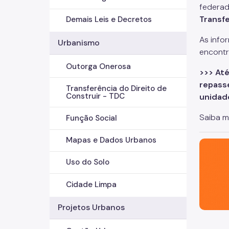
federad
Transf
Demais Leis e Decretos
As info
Urbanismo
encontr
Outorga Onerosa
>>> At
repasse
Transferência do Direito de
Construir - TDC
unidad
Saiba m
Função Social
Mapas e Dados Urbanos
São Paul
Uso do Solo
Cidade Limpa
Projetos Urbanos