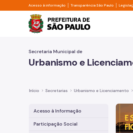
Pular para o Conteúdo principal
Divisor de acesso à informação
Divisor d
Acesso à informação
Transparência São Paulo
Legisla
Prefeitura de São Pa
Secretaria Municipal de
Urbanismo e Licenciam
Início
Secretarias
Urbanismo e Licenciamento
Imagem 
Acesso à Informação
Participação Social