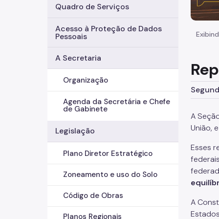
Quadro de Serviços
Acesso à Proteção de Dados
Exibind
Pessoais
A Secretaria
Rep
Organização
Segunda
Agenda da Secretária e Chefe
de Gabinete
A Seção
União, 
Legislação
Esses r
Plano Diretor Estratégico
federais
federa
Zoneamento e uso do Solo
equilíb
Código de Obras
A Const
Estados
Planos Regionais