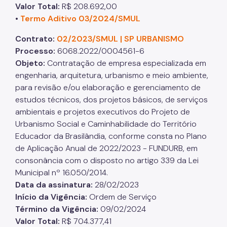
Valor Total
:
R$ 208.692,00
•
Termo Aditivo 03/2024/SMUL
Aprovação de Projetos
Contrato:
02/2023/SMUL | SP URBANISMO
Portal de Licenciamento
Processo
:
6068.2022/0004561-6
Aprova Rápido
Objeto
:
Contratação de empresa especializada em
engenharia, arquitetura, urbanismo e meio ambiente,
Requalifica Rápido
para revisão e/ou elaboração e gerenciamento de
estudos técnicos, dos projetos básicos, de serviços
Controle do uso
ambientais e projetos executivos do Projeto de
Certificado de Acessibilidade
Urbanismo Social e Caminhabilidade do Território
Educador da Brasilândia, conforme consta no Plano
Segurança de uso das Edificações
de Aplicação Anual de 2022/2023 - FUNDURB, em
consonância com o disposto no artigo 339 da Lei
Estação Rádio-Base
Municipal nº 16.050/2014.
Elevadores
Data da assinatura
:
28/02/2023
Início da Vigência
:
Ordem de Serviço
Locais de Reunião e Eventos
Término da Vigência
:
09/02/2024
Cadastro da Edificação
Valor Total
:
R$ 704.377,41