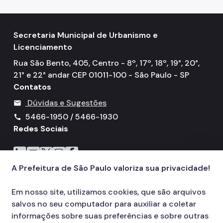
Secretaria Municipal de Urbanismo e
Licenciamento
Rua São Bento, 405, Centro - 8º, 17º, 18º, 19°, 20°,
21° e 22° andar CEP 01011-100 - São Paulo - SP
Contatos
Dúvidas e Sugestões
mail
5466-1950 / 5466-1930
call
Redes Sociais
Icone do LinkedIn
Icone do YouTube
Icone do X
Icone do Instagram
Icone do Facebook
A Prefeitura de São Paulo valoriza sua privacidade!
Em nosso site, utilizamos cookies, que são arquivos
salvos no seu computador para auxiliar a coletar
informações sobre suas preferências e sobre outras