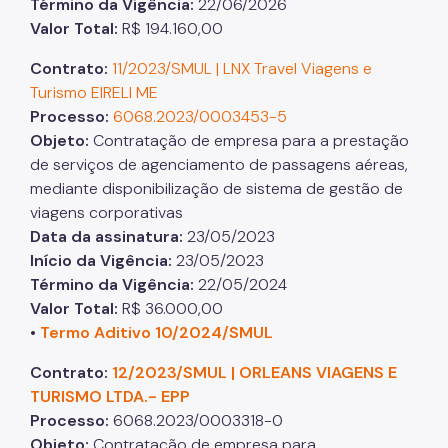
Término da Vigência
:
22/06/2026
Valor Total
:
R$ 194.160,00
Contrato:
11/2023/SMUL | LNX Travel Viagens e
Turismo EIRELI ME
Processo
:
6068.2023/0003453-5
Objeto
:
Contratação de empresa para a prestação
de serviços de agenciamento de passagens aéreas,
mediante disponibilização de sistema de gestão de
viagens corporativas
Data da assinatura
:
23/05/2023
Início da Vigência
:
23/05/2023
Término da Vigência
:
22/05/2024
Valor Total
:
R$ 36.000,00
•
Termo Aditivo 10/2024/SMUL
Contrato:
12/2023/SMUL | ORLEANS VIAGENS E
TURISMO LTDA.- EPP
Processo
:
6068.2023/0003318-0
Objeto
:
Contratação de empresa para