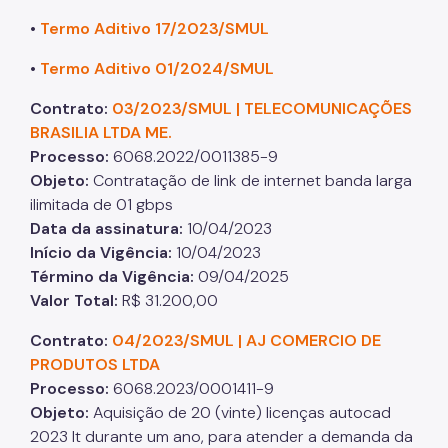
•
Termo Aditivo 17/2023/SMUL
CEDI - Cadastro de Edificações
Ficha Técnica
•
Termo Aditivo 01/2024/SMUL
Denom. de Logradouros
Contrato:
03/2023/SMUL | TELECOMUNICAÇÕES
BRASILIA LTDA ME.
Mais Serviços
Processo
:
6068.2022/0011385-9
Objeto
:
Contratação de link de internet banda larga
Relatórios de Aprovação
ilimitada de 01 gbps
Notícias
Data da assinatura
:
10/04/2023
Início da Vigência
:
10/04/2023
Imprensa
Término da Vigência
:
09/04/2025
Valor Total
:
R$ 31.200,00
Contrato:
04/2023/SMUL | AJ COMERCIO DE
PRODUTOS LTDA
Processo
:
6068.2023/0001411-9
Objeto
:
Aquisição de 20 (vinte) licenças autocad
2023 lt durante um ano, para atender a demanda da