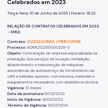
Celebrados em 2023
Planos Regionais
Terça-feira, 10 de Junho de 2025 | Horário: 16:22
Demais Leis e Decretos
Urbanismo
RELAÇÃO DE CONTRATOS CELEBRADOS EM 2023
- SMUL
Outorga Onerosa
Contrato:
01/2023/SMUL | PIERCOFFEE
Transferência do Direito de Construir - TDC
Processo
:
6068.2023/0000329-0
Função Social
Objeto
:
Contratação de empresa especializada na
prestação dos serviços de locação, instalação,
Mapas e Dados Urbanos
abastecimento e manutenção de máquinas
Uso do Solo
automáticas de autosserviço de fornecimento de
café e bebidas quentes, com insumos, materiais e
Cidade Limpa
equipamentos necessários com assistência técnica.
Vigência:
12 meses
Projetos Urbanos
Data da assinatura
:
15/02/2023
Gestão Urbana
Início da Vigência
:
14/02/2023
Término da Vigência
:
13/02/2024
SP Urbanismo