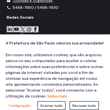
Dúvidas e Sugestões
mail
5466-1950 / 5466-1930
call
Redes Sociais
Icone do LinkedIn
Icone do YouTube
Icone do X
Icone do Instagram
Icone do Facebook
A Prefeitura de São Paulo valoriza sua privacidade!
Em nosso site, utilizamos cookies, que são arquivos
salvos no seu computador para auxiliar a coletar
informações sobre suas preferências e sobre outras
páginas da internet visitadas por você a fim de
otimizar sua experiência de navegação em nosso
site, apresentando conteúdos personalizados. Ao
selecionar "Aceitar todos", você consente com a
utilização de cookies.
Saiba mais
Configuração
Aceitar tudo
Recusar tudo
© COPYRIGHT 2026,
Prefeitura Municipal de São Paulo Viaduto do Cha,