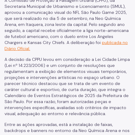
A Comissão de Proteção à Paisagem Urbana (CPPU), da
Gestão Urbana
Secretaria Municipal de Urbanismo e Licenciamento (SMUL),
SP Urbanismo
aprovou a comunicação visual do NFL São Paulo Game 2025,
que será realizado no dia 5 de setembro, na Neo Química
Arena, em Itaquera, zona leste da capital. Pelo segundo ano
Aprovação de Projetos
seguido, a capital recebe oficialmente a liga norte-americana
de futebol americano, com o duelo entre Los Angeles
Portal de Licenciamento
Chargers e Kansas City Chiefs. A deliberação foi
publicada no
Diário Oficial.
Aprova Rápido
A decisão da CPPU levou em consideração a Lei Cidade Limpa
Requalifica Rápido
(Lei nº 14.223/2006) e um conjunto de resoluções que
regulamentam a exibição de elementos visuais temporários,
Controle do uso
projeções e intervenções artísticas no espaço urbano. O
parecer técnico destacou que se trata de um evento de
Certificado de Acessibilidade
caráter cultural e esportivo, de curta duração, que integra o
Calendário de Eventos Estratégicos de 2025 da Prefeitura de
Segurança de uso das Edificações
São Paulo. Por essa razão, foram autorizadas peças e
intervenções específicas, avaliadas sob critérios de impacto
Estação Rádio-Base
visual, adequação ao entorno e relevância pública.
Elevadores
Entre as ações aprovadas, está a instalação de faixas,
backdrops e banners no entorno da Neo Química Arena e nos
Locais de Reunião e Eventos