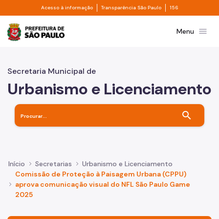
Divisor de acesso à informação
Divisor de transpa
Pular para o Conteúdo principal
Acesso à informação
Transparência São Paulo
156
Prefeitura de São Paulo
menu
Menu
Secretaria Municipal de
Urbanismo e Licenciamento
search
Início
Secretarias
Urbanismo e Licenciamento
Comissão de Proteção à Paisagem Urbana (CPPU)
aprova comunicação visual do NFL São Paulo Game
2025