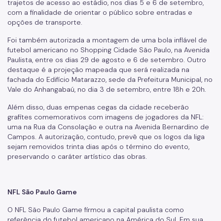
trajetos de acesso ao estádio, nos dias 5 e 6 de setembro,
com a finalidade de orientar o público sobre entradas e
Cadastro da Edificação
opções de transporte.
CEDI - Cadastro de Edificações
Foi também autorizada a montagem de uma bola inflável de
futebol americano no Shopping Cidade São Paulo, na Avenida
Ficha Técnica
Paulista, entre os dias 29 de agosto e 6 de setembro. Outro
destaque é a projeção mapeada que será realizada na
Denom. de Logradouros
fachada do Edifício Matarazzo, sede da Prefeitura Municipal, no
Vale do Anhangabaú, no dia 3 de setembro, entre 18h e 20h.
Mais Serviços
Além disso, duas empenas cegas da cidade receberão
Relatórios de Aprovação
grafites comemorativos com imagens de jogadores da NFL:
uma na Rua da Consolação e outra na Avenida Bernardino de
Notícias
Campos. A autorização, contudo, prevê que os logos da liga
sejam removidos trinta dias após o término do evento,
Imprensa
preservando o caráter artístico das obras.
NFL São Paulo Game
O NFL São Paulo Game firmou a capital paulista como
referência do futebol americano na América do Sul. Em sua