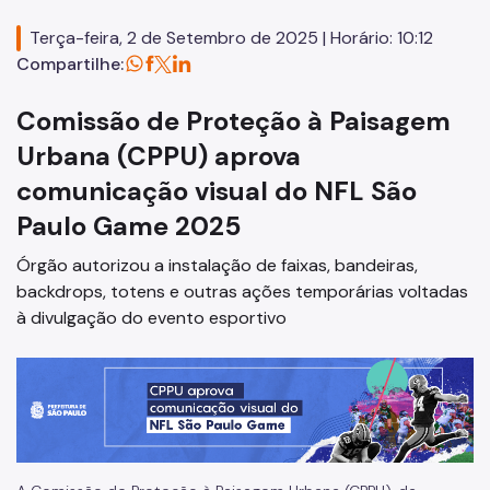
Código de Obras
Terça-feira, 2 de Setembro de 2025 | Horário: 10:12
Planos Regionais
Compartilhe:
Demais Leis e Decretos
Comissão de Proteção à Paisagem
Urbanismo
Urbana (CPPU) aprova
comunicação visual do NFL São
Outorga Onerosa
Paulo Game 2025
Transferência do Direito de Construir - TDC
Órgão autorizou a instalação de faixas, bandeiras,
Função Social
backdrops, totens e outras ações temporárias voltadas
à divulgação do evento esportivo
Mapas e Dados Urbanos
Uso do Solo
Cidade Limpa
Projetos Urbanos