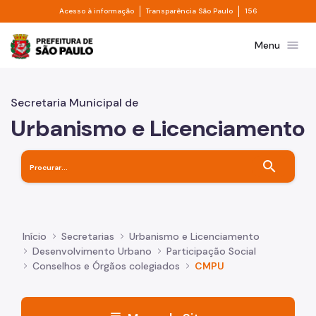
Divisor de acesso à informação
Divisor de transpa
Pular para o Conteúdo principal
Acesso à informação
Transparência São Paulo
156
Prefeitura de São Paulo
menu
Menu
Secretaria Municipal de
Urbanismo e Licenciamento
search
Início
Secretarias
Urbanismo e Licenciamento
Desenvolvimento Urbano
Participação Social
Conselhos e Órgãos colegiados
CMPU