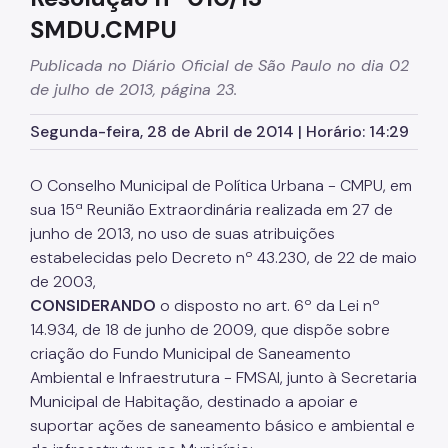
SMDU.CMPU
Urbanismo
Publicada no Diário Oficial de São Paulo no dia 02
Outorga Onerosa
de julho de 2013, página 23.
Transferência do Direito de Construir - TDC
Segunda-feira, 28 de Abril de 2014 | Horário: 14:29
Função Social
O Conselho Municipal de Política Urbana - CMPU, em
Dados Estatísticos
sua 15ª Reunião Extraordinária realizada em 27 de
junho de 2013, no uso de suas atribuições
Uso do Solo
estabelecidas pelo Decreto nº 43.230, de 22 de maio
Cidade Limpa
de 2003,
CONSIDERANDO
o disposto no art. 6º da Lei nº
Projetos Urbanos
14.934, de 18 de junho de 2009, que dispõe sobre
criação do Fundo Municipal de Saneamento
Gestão Urbana
Ambiental e Infraestrutura - FMSAI, junto à Secretaria
SP Urbanismo
Municipal de Habitação, destinado a apoiar e
suportar ações de saneamento básico e ambiental e
Aprovação de Projetos