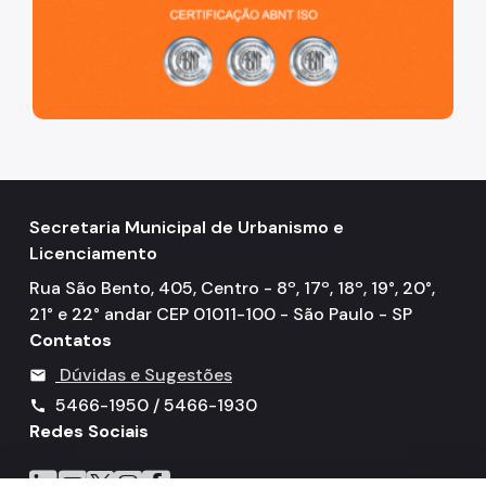
Secretaria Municipal de Urbanismo e
Licenciamento
Rua São Bento, 405, Centro - 8º, 17º, 18º, 19°, 20°,
21° e 22° andar CEP 01011-100 - São Paulo - SP
Contatos
Dúvidas e Sugestões
mail
5466-1950 / 5466-1930
call
Redes Sociais
Icone do LinkedIn
Icone do YouTube
Icone do X
Icone do Instagram
Icone do Facebook