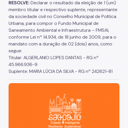
RESOLVE:
Declarar o resultado da eleição de 1 (um)
Denom. de Logradouros
membro titular e respectivo suplente, representante
Mais Serviços
da sociedade civil no Conselho Municipal de Política
Urbana, para compor o Fundo Municipal de
Relatórios de Aprovação
Saneamento Ambiental e Infraestrutura – FMSAI,
conforme Lei nº 14.934, de 18 junho de 2009, para o
Notícias
mandato com a duração de 02 (dois) anos, como
Imprensa
segue:
Titular: ALGERLANIO LOPES DANTAS - RG nº
45.966.936-9
Suplente: MARIA LÚCIA DA SILVA - RG nº 242621-81
São Paulo, cidade inteligente, resiliente e sustentável