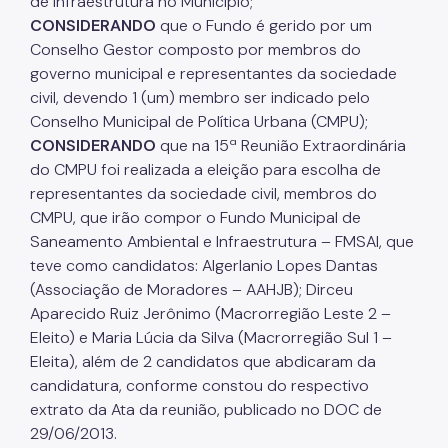
de infraestrutura no Município;
CONSIDERANDO
que o Fundo é gerido por um
Portal de Licenciamento
Conselho Gestor composto por membros do
Aprova Rápido
governo municipal e representantes da sociedade
civil, devendo 1 (um) membro ser indicado pelo
Requalifica Rápido
Conselho Municipal de Política Urbana (CMPU);
CONSIDERANDO
que na 15ª Reunião Extraordinária
Controle do uso
do CMPU foi realizada a eleição para escolha de
Segurança de uso das Edificações
representantes da sociedade civil, membros do
CMPU, que irão compor o Fundo Municipal de
Estação Rádio-Base
Saneamento Ambiental e Infraestrutura – FMSAI, que
Elevadores
teve como candidatos: Algerlanio Lopes Dantas
(Associação de Moradores – AAHJB); Dirceu
Locais de Reunião e Eventos
Aparecido Ruiz Jerônimo (Macrorregião Leste 2 –
Eleito) e Maria Lúcia da Silva (Macrorregião Sul 1 –
Cadastro da Edificação
Eleita), além de 2 candidatos que abdicaram da
CEDI - Cadastro de Edificações
candidatura, conforme constou do respectivo
extrato da Ata da reunião, publicado no DOC de
Ficha Técnica
29/06/2013.