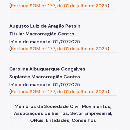
Denom. de Logradouros
(
Portaria SGM nº 177, de 01 de julho de 2025
)
Mais Serviços
Augusto Luiz de Aragão Pessin
Relatórios de Aprovação
Titular Macrorregião Centro
Notícias
Início de mandato:
02/07/2025
(
Portaria SGM nº 177, de 01 de julho de 2025
)
Imprensa
Carolina Albuquerque Gonçalves
Suplente Macrorregião Centro
Início de mandato:
02/07/2025
(
Portaria SGM nº 177, de 01 de julho de 2025
)
Membros da Sociedade Civil: Movimentos,
Associações de Bairros, Setor Empresarial,
ONGs, Entidades, Conselhos