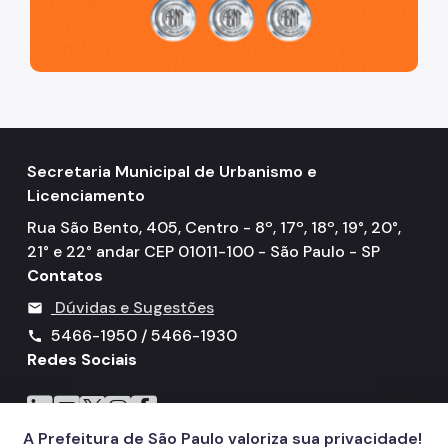
Secretaria Municipal de Urbanismo e
Licenciamento
Rua São Bento, 405, Centro - 8º, 17º, 18º, 19°, 20°,
21° e 22° andar CEP 01011-100 - São Paulo - SP
Contatos
Dúvidas e Sugestões
mail
5466-1950 / 5466-1930
call
Redes Sociais
Icone do LinkedIn
Icone do YouTube
Icone do X
Icone do Instagram
Icone do Facebook
A Prefeitura de São Paulo valoriza sua privacidade!