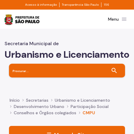
Divisor de acesso à informação
Divisor de transpa
Pular para o Conteúdo principal
Acesso à informação
Transparência São Paulo
156
Prefeitura de São Paulo
menu
Menu
Secretaria Municipal de
Urbanismo e Licenciamento
search
Início
Secretarias
Urbanismo e Licenciamento
Desenvolvimento Urbano
Participação Social
Conselhos e Órgãos colegiados
CMPU