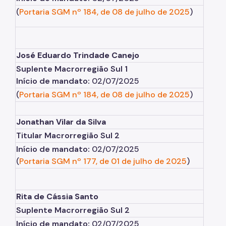
(
Portaria SGM nº 184, de 08 de julho de 2025
)
Portal de Licenciamento
Aprova Rápido
Requalifica Rápido
José Eduardo Trindade Canejo
Suplente Macrorregião Sul 1
Controle do uso
Início de mandato:
02/07/2025
(
Portaria SGM nº 184, de 08 de julho de 2025
)
Segurança de uso das Edificações
Estação Rádio-Base
Jonathan Vilar da Silva
Elevadores
Titular Macrorregião Sul 2
Início de mandato:
02/07/2025
Locais de Reunião e Eventos
(
Portaria SGM nº 177, de 01 de julho de 2025
)
Cadastro da Edificação
CEDI - Cadastro de Edificações
Rita de Cássia Santo
Suplente
Macrorregião Sul 2
Ficha Técnica
Início de mandato:
02/07/2025