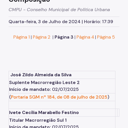
CMPU - Conselho Municipal de Política Urbana
Urbanismo
Quarta-feira, 3 de Julho de 2024 | Horário: 17:39
Outorga Onerosa
Transferência do Direito de Construir - TDC
Página 1
|
Página 2
|
Página 3
|
Página 4
|
Página 5
Função Social
Dados Estatísticos
Uso do Solo
José Zildo Almeida da Silva
Cidade Limpa
Suplente Macrorregião Leste 2
Início de mandato:
02/07/2025
Projetos Urbanos
(
Portaria SGM nº 184, de 08 de julho de 2025
)
Gestão Urbana
Ivete Cecília Marabello Festino
SP Urbanismo
Titular Macrorregião Sul 1
Aprovação de Projetos
Início de mandato:
02/07/2025