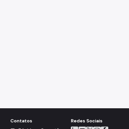
Contatos
Redes Sociais
Icone do LinkedIn
Icone do YouTube
Icone do X
Icone do Instagra
Icone do Face