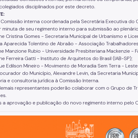
colegiados disciplinados por este decreto.
E:
ar Comissão interna coordenada pela Secretária Executiva do C
r minuta de seu regimento interno para submissão ao plenári
ne Cristina Gomes - Secretaria Municipal de Urbanismo e Lice
eta Aparecida Tolentino de Abraão - Associação Trabalhadore
ane Manzione Rubio - Universidade Presbiteriana Mackenzie - 
e Ferreira Gatti - Instituto de Arquitetos do Brasil (IAB-SP);
que Edilson Mineiro - Movimento de Moradia Sem Terra - Leste 
rocurador do Município, Alexandre Levin, da Secretaria Munic
ia e consultoria jurídica à Comissão Interna.
demais representantes poderão colaborar com o Grupo de Tra
es.
s a aprovação e publicação do novo regimento interno pelo C
o, cidade inteligente, resiliente e sustentável