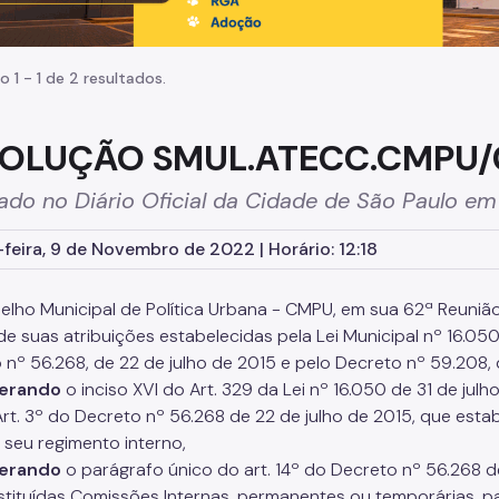
o 1 - 1 de 2 resultados.
OLUÇÃO SMUL.ATECC.CMPU/
ado no Diário Oficial da Cidade de São Paulo e
feira, 9 de Novembro de 2022 | Horário: 12:18
lho Municipal de Política Urbana - CMPU, em sua 62ª Reunião 
de suas atribuições estabelecidas pela Lei Municipal nº 16.050
 nº 56.268, de 22 de julho de 2015 e pelo Decreto nº 59.208, 
erando
o inciso XVI do Art. 329 da Lei nº 16.050 de 31 de julh
Art. 3º do Decreto nº 56.268 de 22 de julho de 2015, que es
 seu regimento interno,
erando
o parágrafo único do art. 14º do Decreto nº 56.268 
stituídas Comissões Internas, permanentes ou temporárias, 