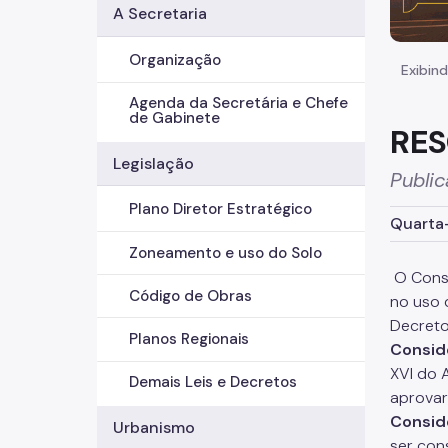
A Secretaria
Organização
Exibind
Agenda da Secretária e Chefe
de Gabinete
RES
Legislação
Public
Plano Diretor Estratégico
Quarta-
Zoneamento e uso do Solo
O Conse
Código de Obras
no uso 
Decreto
Planos Regionais
Consid
XVI do 
Demais Leis e Decretos
aprovar
Consid
Urbanismo
ser con