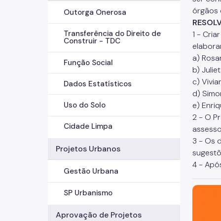
órgãos 
Outorga Onerosa
RESOLV
Transferência do Direito de
1 - Cri
Construir - TDC
elabora
a) Rosa
Função Social
b) Juli
c) Vivi
Dados Estatísticos
d) Simon
e) Enri
Uso do Solo
2 - O P
Cidade Limpa
assessor
3 - Os 
Projetos Urbanos
sugestõ
4 - Apó
Gestão Urbana
São Paul
SP Urbanismo
Aprovação de Projetos