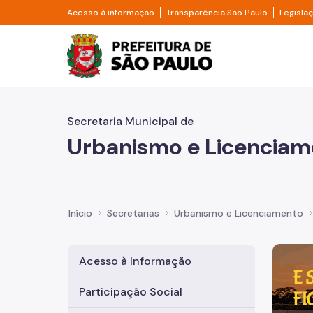
Pular para o Conteúdo principal
Divisor de acesso à informação
Divisor d
Acesso à informação
Transparência São Paulo
Legisla
Prefeitura de São Pa
Secretaria Municipal de
Urbanismo e Licenciam
Início
Secretarias
Urbanismo e Licenciamento
Imagem 
Acesso à Informação
Participação Social