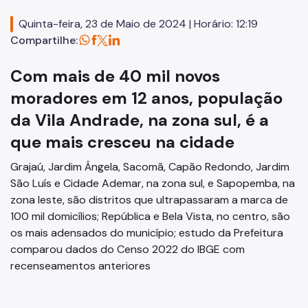
Código de Obras
Quinta-feira, 23 de Maio de 2024 | Horário: 12:19
Planos Regionais
Compartilhe:
Demais Leis e Decretos
Com mais de 40 mil novos
Urbanismo
moradores em 12 anos, população
da Vila Andrade, na zona sul, é a
Outorga Onerosa
que mais cresceu na cidade
Transferência do Direito de Construir - TDC
Grajaú, Jardim Ângela, Sacomã, Capão Redondo, Jardim
Função Social
São Luís e Cidade Ademar, na zona sul, e Sapopemba, na
zona leste, são distritos que ultrapassaram a marca de
Mapas e Dados Urbanos
100 mil domicílios; República e Bela Vista, no centro, são
Uso do Solo
os mais adensados do município; estudo da Prefeitura
comparou dados do Censo 2022 do IBGE com
Cidade Limpa
recenseamentos anteriores
Projetos Urbanos