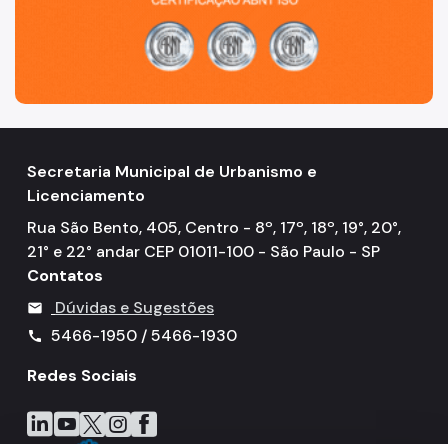
Secretaria Municipal de Urbanismo e
Licenciamento
Rua São Bento, 405, Centro - 8º, 17º, 18º, 19°, 20°,
21° e 22° andar CEP 01011-100 - São Paulo - SP
Contatos
Dúvidas e Sugestões
mail
5466-1950 / 5466-1930
call
Redes Sociais
Icone do LinkedIn
Icone do YouTube
Icone do X
Icone do Instagram
Icone do Facebook