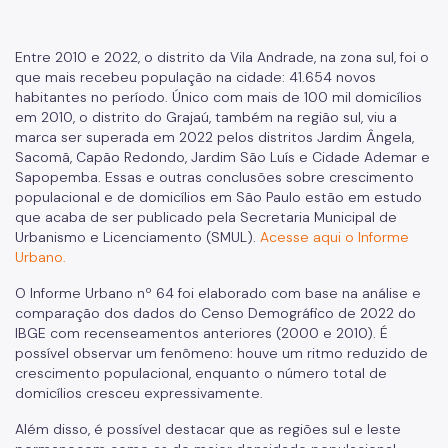
Gestão Urbana
SP Urbanismo
Entre 2010 e 2022, o distrito da Vila Andrade, na zona sul, foi o
que mais recebeu população na cidade: 41.654 novos
Aprovação de Projetos
habitantes no período. Único com mais de 100 mil domicílios
em 2010, o distrito do Grajaú, também na região sul, viu a
Portal de Licenciamento
marca ser superada em 2022 pelos distritos Jardim Ângela,
Sacomã, Capão Redondo, Jardim São Luís e Cidade Ademar e
Aprova Rápido
Sapopemba. Essas e outras conclusões sobre crescimento
populacional e de domicílios em São Paulo estão em estudo
Requalifica Rápido
que acaba de ser publicado pela Secretaria Municipal de
Urbanismo e Licenciamento (SMUL).
Acesse aqui o Informe
Controle do uso
Urbano.
Certificado de Acessibilidade
O Informe Urbano nº 64 foi elaborado com base na análise e
comparação dos dados do Censo Demográfico de 2022 do
Segurança de uso das Edificações
IBGE com recenseamentos anteriores (2000 e 2010). É
possível observar um fenômeno: houve um ritmo reduzido de
Estação Rádio-Base
crescimento populacional, enquanto o número total de
domicílios cresceu expressivamente.
Elevadores
Além disso, é possível destacar que as regiões sul e leste
Locais de Reunião e Eventos