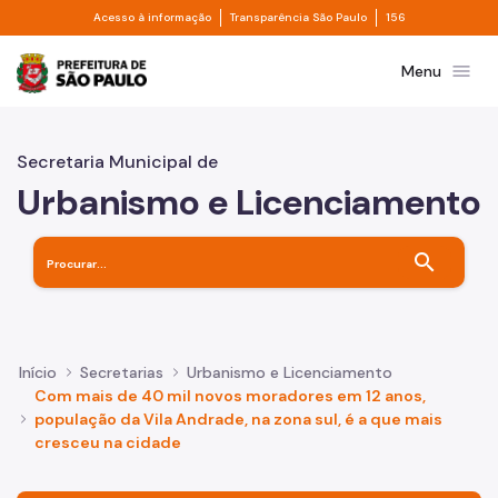
Divisor de acesso à informação
Divisor de transpa
Pular para o Conteúdo principal
Acesso à informação
Transparência São Paulo
156
Prefeitura de São Paulo
menu
Menu
Secretaria Municipal de
Urbanismo e Licenciamento
search
Início
Secretarias
Urbanismo e Licenciamento
Com mais de 40 mil novos moradores em 12 anos,
população da Vila Andrade, na zona sul, é a que mais
cresceu na cidade