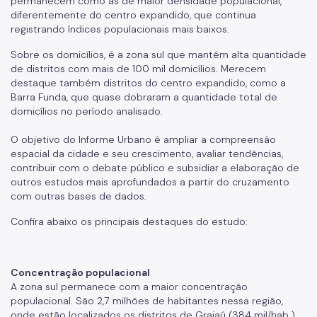
permanecem como as de maior densidade populacional,
diferentemente do centro expandido, que continua
Cadastro da Edificação
registrando índices populacionais mais baixos.
CEDI - Cadastro de Edificações
Sobre os domicílios, é a zona sul que mantém alta quantidade
de distritos com mais de 100 mil domicílios. Merecem
Ficha Técnica
destaque também distritos do centro expandido, como a
Barra Funda, que quase dobraram a quantidade total de
Denom. de Logradouros
domicílios no período analisado.
Mais Serviços
O objetivo do Informe Urbano é ampliar a compreensão
espacial da cidade e seu crescimento, avaliar tendências,
Relatórios de Aprovação
contribuir com o debate público e subsidiar a elaboração de
outros estudos mais aprofundados a partir do cruzamento
Notícias
com outras bases de dados.
Imprensa
Confira abaixo os principais destaques do estudo:
Concentração populacional
A zona sul permanece com a maior concentração
populacional. São 2,7 milhões de habitantes nessa região,
onde estão localizados os distritos de Grajaú (384 mil/hab.),