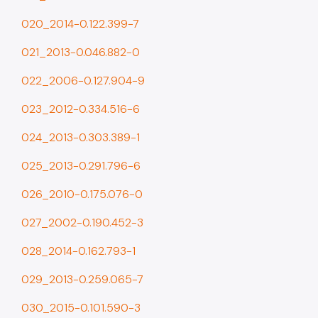
Cadastro da Edificação
020_2014-0.122.399-7
CEDI - Cadastro de Edificações
021_2013-0.046.882-0
Ficha Técnica
022_2006-0.127.904-9
Denom. de Logradouros
023_2012-0.334.516-6
Mais Serviços
024_2013-0.303.389-1
Relatórios de Aprovação
025_2013-0.291.796-6
Notícias
026_2010-0.175.076-0
Imprensa
027_2002-0.190.452-3
028_2014-0.162.793-1
029_2013-0.259.065-7
030_2015-0.101.590-3