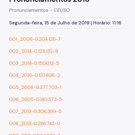
Pronunciamentos - CEUSO
Planos Regionais
Segunda-feira, 15 de Julho de 2019 | Horário: 11:16
Demais Leis e Decretos
Urbanismo
001_2006-0.204.126-7
Outorga Onerosa
002_2014-0.123.132-9
Transferência do Direito de Construir - TDC
003_2014-0.150.012-5
Função Social
004_2010-0.137.636-2
Mapas e Dados Urbanos
005_2008-0.377.703-1
Uso do Solo
006_2005-0.140.573-5
Cidade Limpa
007_2013-0.306.399-5
Projetos Urbanos
008_2013-0.286.742-0
Gestão Urbana