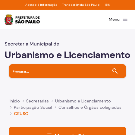
Divisor de acesso à informação
Divisor de transpa
Pular para o Conteúdo principal
Acesso à informação
Transparência São Paulo
156
Prefeitura de São Paulo
menu
Menu
Secretaria Municipal de
Urbanismo e Licenciamento
search
Início
Secretarias
Urbanismo e Licenciamento
Participação Social
Conselhos e Órgãos colegiados
CEUSO