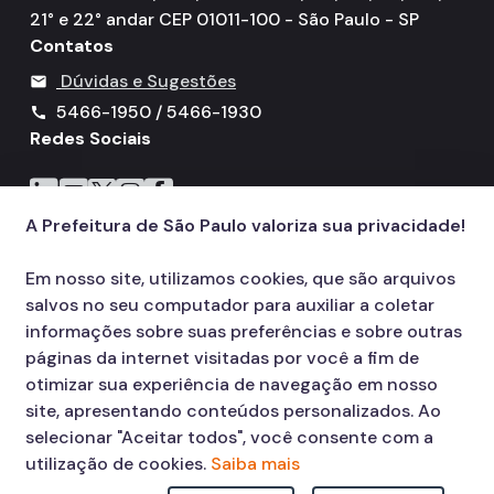
21° e 22° andar CEP 01011-100 - São Paulo - SP
Contatos
Dúvidas e Sugestões
mail
5466-1950 / 5466-1930
call
Redes Sociais
Icone do LinkedIn
Icone do YouTube
Icone do X
Icone do Instagram
Icone do Facebook
A Prefeitura de São Paulo valoriza sua privacidade!
Em nosso site, utilizamos cookies, que são arquivos
salvos no seu computador para auxiliar a coletar
informações sobre suas preferências e sobre outras
páginas da internet visitadas por você a fim de
otimizar sua experiência de navegação em nosso
site, apresentando conteúdos personalizados. Ao
selecionar "Aceitar todos", você consente com a
utilização de cookies.
Saiba mais