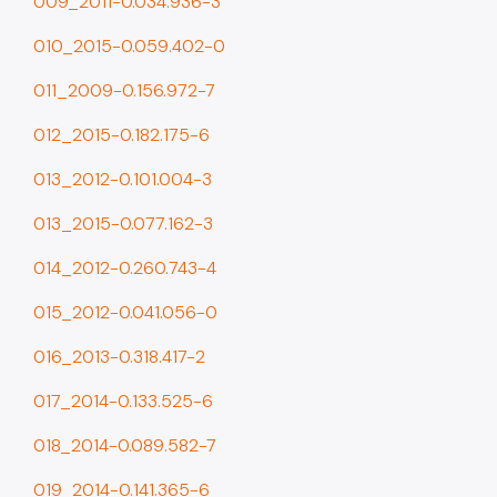
009_2011-0.034.936-3
SP Urbanismo
010_2015-0.059.402-0
Aprovação de Projetos
011_2009-0.156.972-7
Portal de Licenciamento
012_2015-0.182.175-6
Aprova Rápido
013_2012-0.101.004-3
Requalifica Rápido
013_2015-0.077.162-3
Controle do uso
014_2012-0.260.743-4
Certificado de Acessibilidade
015_2012-0.041.056-0
Segurança de uso das Edificações
016_2013-0.318.417-2
Estação Rádio-Base
017_2014-0.133.525-6
Elevadores
018_2014-0.089.582-7
Locais de Reunião e Eventos
019_2014-0.141.365-6