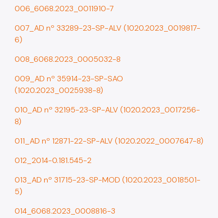
006_6068.2023_0011910-7
SP Urbanismo
007_AD nº 33289-23-SP-ALV (1020.2023_0019817-
Aprovação de Projetos
6)
Portal de Licenciamento
008_6068.2023_0005032-8
Aprova Rápido
009_AD nº 35914-23-SP-SAO
Requalifica Rápido
(1020.2023_0025938-8)
Controle do uso
010_AD nº 32195-23-SP-ALV (1020.2023_0017256-
8)
Certificado de Acessibilidade
011_AD nº 12871-22-SP-ALV (1020.2022_0007647-8)
Segurança de uso das Edificações
012_2014-0.181.545-2
Estação Rádio-Base
013_AD nº 31715-23-SP-MOD (1020.2023_0018501-
Elevadores
5)
Locais de Reunião e Eventos
014_6068.2023_0008816-3