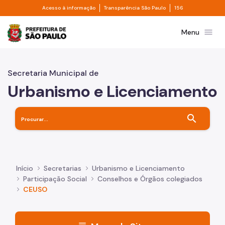
Divisor de acesso à informação
Divisor de transpa
Pular para o Conteúdo principal
Acesso à informação
Transparência São Paulo
156
Prefeitura de São Paulo
menu
Menu
Secretaria Municipal de
Urbanismo e Licenciamento
search
Início
Secretarias
Urbanismo e Licenciamento
Participação Social
Conselhos e Órgãos colegiados
CEUSO