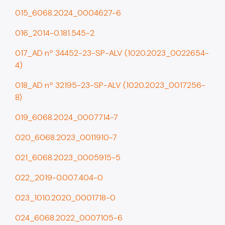
Cadastro da Edificação
015_6068.2024_0004627-6
CEDI - Cadastro de Edificações
016_2014-0.181.545-2
Ficha Técnica
017_AD nº 34452-23-SP-ALV (1020.2023_0022654-
Denom. de Logradouros
4)
Mais Serviços
018_AD nº 32195-23-SP-ALV (1020.2023_0017256-
8)
Relatórios de Aprovação
019_6068.2024_0007714-7
Notícias
020_6068.2023_0011910-7
Imprensa
021_6068.2023_0005915-5
022_2019-0.007.404-0
023_1010.2020_0001718-0
024_6068.2022_0007105-6