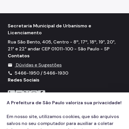
Secretaria Municipal de Urbanismo e
Licenciamento
Rua São Bento, 405, Centro - 8º, 17º, 18º, 19°, 20°,
21° e 22° andar CEP 01011-100 - São Paulo - SP
Contatos
Dúvidas e Sugestões
mail
5466-1950 / 5466-1930
call
Redes Sociais
Icone do LinkedIn
Icone do YouTube
Icone do X
Icone do Instagram
Icone do Facebook
A Prefeitura de São Paulo valoriza sua privacidade!
Em nosso site, utilizamos cookies, que são arquivos
salvos no seu computador para auxiliar a coletar