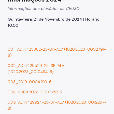
Informações dos plenários da CEUSO
Planos Regionais
Quinta-feira, 21 de Novembro de 2024 | Horário:
Demais Leis e Decretos
10:00
Urbanismo
Outorga Onerosa
001_AD nº 25362-23-SP-ALV (1020.2023_0002791-
Transferência do Direito de Construir - TDC
6)
Função Social
002_AD nº 29529-23-SP-ALV
Mapas e Dados Urbanos
(1020.2023_0010454-6)
Uso do Solo
003_2019-0.004.210-6
Cidade Limpa
004_6068.2024_0001052-2
Projetos Urbanos
005_AD nº 29924-23-SP-ALV (1020.2023_0012297-
8)
Gestão Urbana