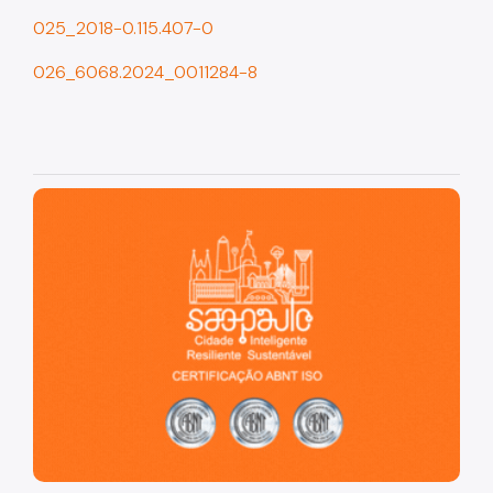
025_2018-0.115.407-0
026_6068.2024_0011284-8
São Paulo, cidade inteligente, resiliente e sustentável