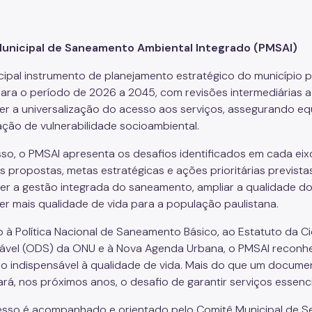
Municipal de Saneamento Ambiental Integrado (PMSAI)
ncipal instrumento de planejamento estratégico do município pa
ara o período de 2026 a 2045, com revisões intermediárias a
r a universalização do acesso aos serviços, assegurando equ
ação de vulnerabilidade socioambiental.
sso, o PMSAI apresenta os desafios identificados em cada e
s propostas, metas estratégicas e ações prioritárias prevista
cer a gestão integrada do saneamento, ampliar a qualidade do
r mais qualidade de vida para a população paulistana.
o à Política Nacional de Saneamento Básico, ao Estatuto da 
ável (ODS) da ONU e à Nova Agenda Urbana, o PMSAI reconh
o indispensável à qualidade de vida. Mais do que um documen
ará, nos próximos anos, o desafio de garantir serviços essenc
sso é acompanhado e orientado pelo Comitê Municipal de Seg