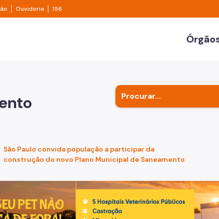
e transparência São Paulo
Legislação
Ouvidoria
ção
Ouvidoria
156
ulo
Órgãos
Secr
Outr
ento
Subp
São Paulo convida população a participar da
construção do novo Plano Municipal de Saneamento
de um cachorro caramelo e uma gata rajada, olhando para 