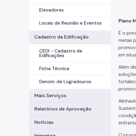
Elevadores
Plano 
Locais de Reunião e Eventos
É o pri
Cadastro da Edificação
metas p
promove
CEDI - Cadastro de
em situ
Edificações
Além di
Ficha Técnica
soluçõe
fortale
Denom. de Logradouros
promove
Mais Serviços
Alinhad
Sustent
Relatórios de Aprovação
condiçã
Notícias
enfrent
O proce
Imprensa