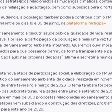
os estratégicos relacionados às mudanças climáticas, conte
s de mitigação e adaptação, bem como subsídios para o fortale
 audiência, a população também poderá contribuir com o PMSA
el entre os dias 16 e 30 de junho, na
plataforma Participe+
.
ir saneamento é discutir saúde pública, qualidade de vida, res
ável. Por isso, a participação da população é mais uma vez 
al de Saneamento Ambiental Integrado. Queremos ouvir morado
sados para que possamos definir, de forma transparente e part
r São Paulo nas próximas décadas", afirma a secretária munic
sta nova etapa de participação social, a elaboração do PMSA
tico do saneamento ambiental da cidade, realizada em novem
da entre fevereiro e março de 2026. O tema também foi debat
 das Subprefeituras, realizadas entre julho e setembro de 202
ram em mais de 300 propostas relacionadas ao saneamento am
etapas vêm subsidiando a construção das diretrizes, program
a para este ano de 2026.