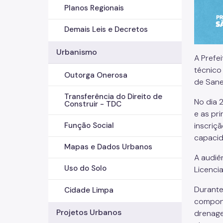
Planos Regionais
Demais Leis e Decretos
Urbanismo
A Prefe
técnico
Outorga Onerosa
de Sane
Transferência do Direito de
No dia 
Construir - TDC
e as pr
inscriç
Função Social
capacid
Mapas e Dados Urbanos
A audiê
Uso do Solo
Licenci
Durante
Cidade Limpa
compone
Projetos Urbanos
drenage