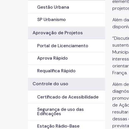
element
Gestão Urbana
projeto
Além da
SP Urbanismo
disponív
Aprovação de Projetos
“Discut
sustent
Portal de Licenciamento
Municip
Aprova Rápido
interes
orienta
Requalifica Rápido
França.
Controle do uso
Além de
diagnós
Certificado de Acessibilidade
promovi
de Ação
Segurança de uso das
resulta
Edificações
dessas 
previst
Estação Rádio-Base