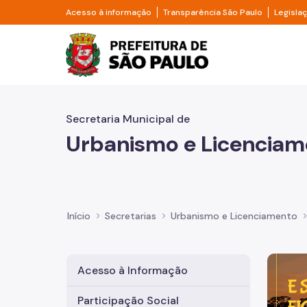
Pular para o Conteúdo principal
Divisor de acesso à informação
Divisor d
Acesso à informação
Transparência São Paulo
Legisla
Prefeitura de São Pa
Secretaria Municipal de
Urbanismo e Licenciam
Início
Secretarias
Urbanismo e Licenciamento
Imagem 
Acesso à Informação
Participação Social