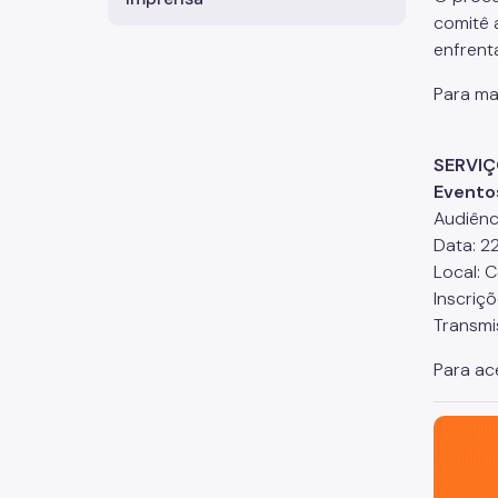
comitê 
enfrent
Para ma
SERVIÇ
Evento
Audiênc
Data: 22
Local: C
Inscriç
Transmi
Para ace
São Paul