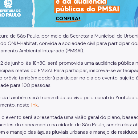
itura de São Paulo, por meio da Secretaria Municipal de Urb
 do ONU-Habitat, convida a sociedade civil para participar do
amento Ambiental Integrado (PMSAI).
22 de junho, às 18h30, será promovida uma audiência pública 
incipais metas do PMSAI. Para participar, inscreva-se anteci
ão prévia também poderá participar no dia do evento, sujeito
ade para 100 pessoas.
ncia também será transmitida ao vivo pelo canal do Youtube 
amento, neste
link
.
 o evento será apresentada uma visão geral do plano, basea
ntes do saneamento na cidade de São Paulo, sendo eles: ab
m e manejo das águas pluviais urbanas e manejo de resíduo