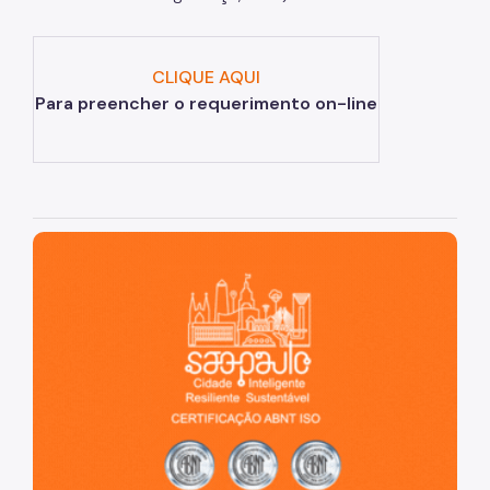
CEDI - Cadastro de Edificações
Ficha Técnica
CLIQUE AQUI
Para preencher o requerimento on-line
Denom. de Logradouros
Mais Serviços
Relatórios de Aprovação
São Paulo, cidade inteligente, resiliente e sustentável
Notícias
Imprensa