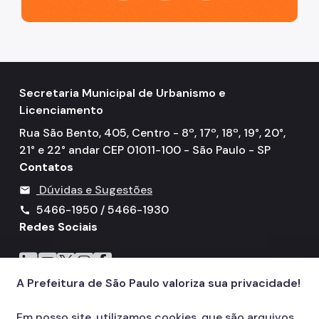
Secretaria Municipal de Urbanismo e
Licenciamento
Rua São Bento, 405, Centro - 8º, 17º, 18º, 19°, 20°,
21° e 22° andar CEP 01011-100 - São Paulo - SP
Contatos
Dúvidas e Sugestões
mail
5466-1950 / 5466-1930
call
Redes Sociais
Icone do LinkedIn
Icone do YouTube
Icone do X
Icone do Instagram
Icone do Facebook
A Prefeitura de São Paulo valoriza sua privacidade!
Em nosso site, utilizamos cookies, que são arquivos