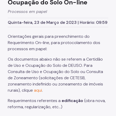
Ocupação do Solo On-line
Planos Regionais
Processos em papel
Demais Leis e Decretos
Quinta-feira, 23 de Março de 2023 | Horário: 09:59
Urbanismo
Outorga Onerosa
Orientações gerais para preenchimento do
Requerimento On-line, para protocolamento dos
Transferência do Direito de Construir - TDC
processos em papel:
Função Social
Os documentos abaixo não se referem a Certidão
Mapas e Dados Urbanos
de Uso e Ocupação do Solo de DEUSO. Para
Consulta de Uso e Ocupação do Solo ou Consulta
Uso do Solo
de Zoneamento (solicitações de CETESB,
zoneamento indefinido ou zoneamento de imóveis
Cidade Limpa
rurais), clique
aqui
.
Projetos Urbanos
Requerimentos referentes a
edificação
(obra nova,
Gestão Urbana
reforma, regularização, etc...)
SP Urbanismo