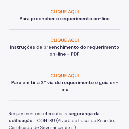
CLIQUE AQUI
Aprovação de Projetos
Para preencher o requerimento on-line
Portal de Licenciamento
Aprova Rápido
CLIQUE AQUI
Requalifica Rápido
Instruções de preenchimento do requerimento
on-line - PDF
Controle do uso
Certificado de Acessibilidade
CLIQUE AQUI
Segurança de uso das Edificações
Para emitir a 2ª via do requerimento e guia on-
line
Estação Rádio-Base
Elevadores
Requerimentos referentes a
segurança da
Locais de Reunião e Eventos
edificaç
ão
- CONTRU (Alvará de Local de Reunião,
Cadastro da Edificação
Certificado de Segurança, etc...)