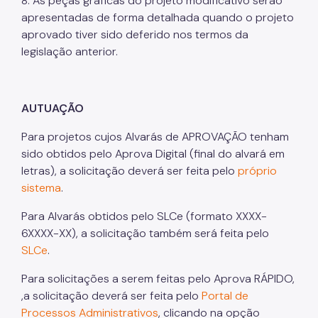
8. As peças gráficas do projeto modificativo serão
apresentadas de forma detalhada quando o projeto
CEDI - Cadastro de Edificações
aprovado tiver sido deferido nos termos da
Ficha Técnica
legislação anterior.
Denom. de Logradouros
Mais Serviços
AUTUAÇÃO
Relatórios de Aprovação
Para projetos cujos Alvarás de APROVAÇÃO tenham
sido obtidos pelo Aprova Digital (final do alvará em
Notícias
letras), a solicitação deverá ser feita pelo
próprio
Imprensa
sistema
.
Para Alvarás obtidos pelo SLCe (formato XXXX-
6XXXX-XX), a solicitação também será feita pelo
SLCe
.
Para solicitações a serem feitas pelo Aprova RÁPIDO,
,a solicitação deverá ser feita pelo
Portal de
Processos Administrativos
, clicando na opção