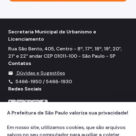
Secretaria Municipal de Urbanismo e
Licenciamento
Rua São Bento, 405, Centro - 8º, 17º, 18º, 19°, 20°,
21° e 22° andar CEP 01011-100 - São Paulo - SP
Contatos
Dúvidas e Sugestões
mail
5466-1950 / 5466-1930
call
Redes Sociais
Icone do LinkedIn
Icone do YouTube
Icone do X
Icone do Instagram
Icone do Facebook
A Prefeitura de São Paulo valoriza sua privacidade!
Em nosso site, utilizamos cookies, que são arquivos
salvos no seu computador para auxiliar a coletar