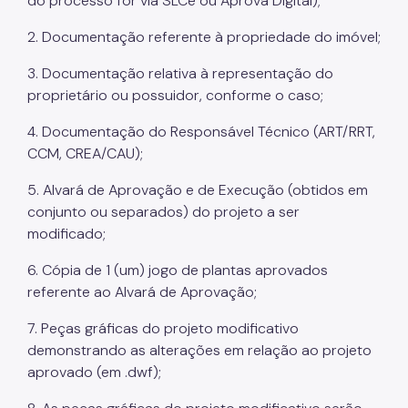
do processo for via SLCe ou Aprova Digital);
2. Documentação referente à propriedade do imóvel;
Aprovação de Projetos
3. Documentação relativa à representação do
Portal de Licenciamento
proprietário ou possuidor, conforme o caso;
Aprova Rápido
4. Documentação do Responsável Técnico (ART/RRT,
Requalifica Rápido
CCM, CREA/CAU);
Controle do uso
5. Alvará de Aprovação e de Execução (obtidos em
conjunto ou separados) do projeto a ser
Certificado de Acessibilidade
modificado;
Segurança de uso das Edificações
6. Cópia de 1 (um) jogo de plantas aprovados
Estação Rádio-Base
referente ao Alvará de Aprovação;
Elevadores
7. Peças gráficas do projeto modificativo
demonstrando as alterações em relação ao projeto
Locais de Reunião e Eventos
aprovado (em .dwf);
Cadastro da Edificação