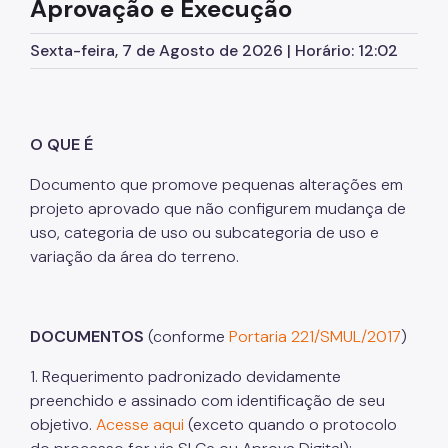
Aprovação e Execução
Planos Regionais
Sexta-feira, 7 de Agosto de 2026 | Horário: 12:02
Demais Leis e Decretos
Urbanismo
Outorga Onerosa
O QUE É
Transferência do Direito de Construir - TDC
Documento que promove pequenas alterações em
projeto aprovado que não configurem mudança de
Função Social
uso, categoria de uso ou subcategoria de uso e
Mapas e Dados Urbanos
variação da área do terreno.
Uso do Solo
Cidade Limpa
DOCUMENTOS
(conforme
Portaria 221/SMUL/2017
)
Projetos Urbanos
1. Requerimento padronizado devidamente
preenchido e assinado com identificação de seu
Gestão Urbana
objetivo.
Acesse aqui
(exceto quando o protocolo
SP Urbanismo