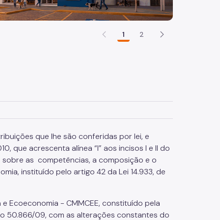
1
2
buições que lhe são conferidas por lei, e
 que acrescenta alínea “I” aos incisos I e II do
e sobre as competências, a composição e o
, instituído pelo artigo 42 da Lei 14.933, de
ma e Ecoeconomia - CMMCEE, constituído pela
eto 50.866/09, com as alterações constantes do