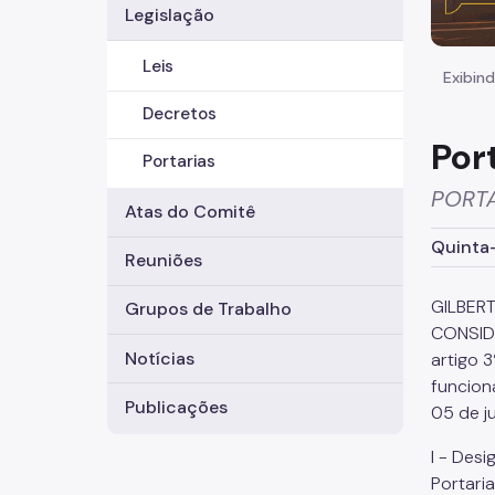
Legislação
Leis
Exibind
Decretos
Por
Portarias
PORTA
Atas do Comitê
Quinta-
Reuniões
GILBERT
Grupos de Trabalho
CONSIDE
Notícias
artigo 
funcion
Publicações
05 de j
I - Des
Portari