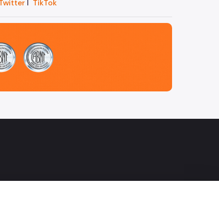
Twitter
I
TikTok
m
book