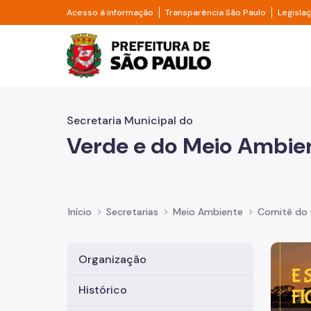
Pular para o Conteúdo principal
Divisor de acesso à informação
Divisor d
Acesso à informação
Transparência São Paulo
Legisla
Prefeitura de São Pa
Secretaria Municipal do
Verde e do Meio Ambie
Início
Secretarias
Meio Ambiente
Comitê do 
Imagem 
Organização
Histórico