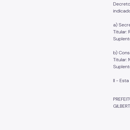
Decreto
indicad
a) Secr
Titular
Suplen
b) Cons
Titular
Suplen
II - Est
PREFEIT
GILBERT