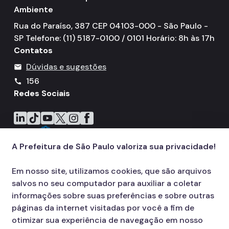
Ambiente
Rua do Paraíso, 387 CEP 04103-000 - São Paulo -
SP Telefone: (11) 5187-0100 / 0101 Horário: 8h às 17h
Contatos
Dúvidas e sugestões
mail
156
call
Redes Sociais
Icone do LinkedIn
Icone do TikTok
Icone do YouTube
Icone do X
Icone do Instagram
Icone do Facebook
A Prefeitura de São Paulo valoriza sua privacidade!
Em nosso site, utilizamos cookies, que são arquivos
salvos no seu computador para auxiliar a coletar
informações sobre suas preferências e sobre outras
páginas da internet visitadas por você a fim de
otimizar sua experiência de navegação em nosso