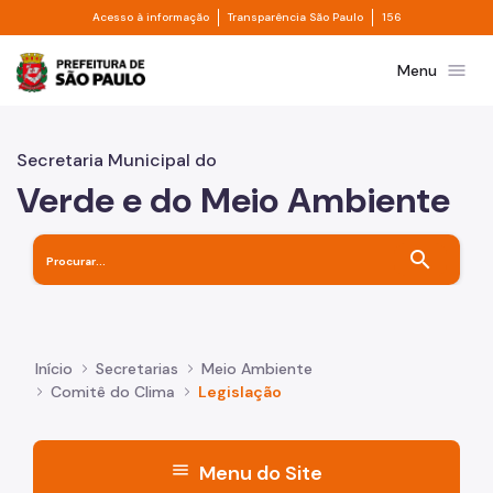
Divisor de acesso à informação
Divisor de transpa
Pular para o Conteúdo principal
Acesso à informação
Transparência São Paulo
156
Prefeitura de São Paulo
menu
Menu
Secretaria Municipal do
Verde e do Meio Ambiente
search
Início
Secretarias
Meio Ambiente
Comitê do Clima
Legislação
menu
Menu do Site