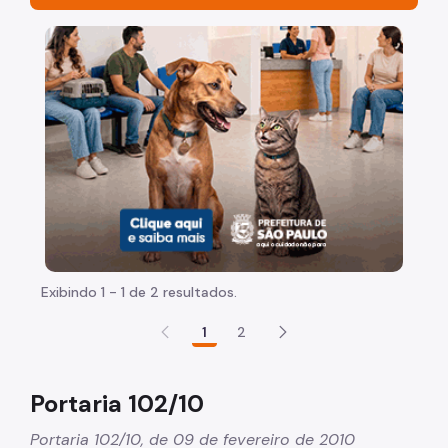
Organização
Imagem de um cachorro caramelo e uma gata rajada, 
Histórico
Legislação
Leis
Decretos
Portarias
Atas do Comitê
Exibindo 1 - 1 de 2 resultados.
Reuniões
1
2
Grupos de Trabalho
Notícias
Portaria 102/10
Publicações
Portaria 102/10, de 09 de fevereiro de 2010