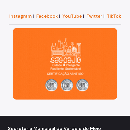
Instagram
I
Facebook
I
YouTube
I
Twitter
I
TikTok
São Paulo, cidade inteligente, resiliente e sustentáve
Secretaria Municipal do Verde e do Meio