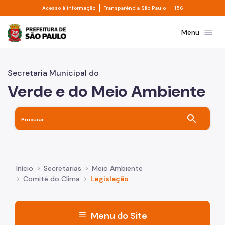
Divisor de acesso à informação
Divisor de transpa
Pular para o Conteúdo principal
Acesso à informação
Transparência São Paulo
156
Prefeitura de São Paulo
menu
Menu
Secretaria Municipal do
Verde e do Meio Ambiente
search
Início
Secretarias
Meio Ambiente
Comitê do Clima
Legislação
menu
Menu do Site