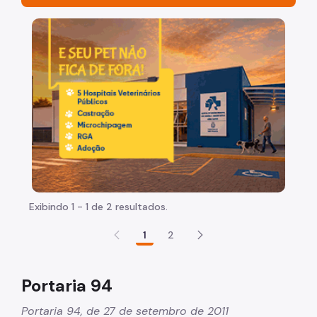
Organização
Imagem de um cachorro caramelo e uma gata rajada, 
Histórico
Legislação
Leis
Decretos
Portarias
Atas do Comitê
Exibindo 1 - 1 de 2 resultados.
Reuniões
1
2
Grupos de Trabalho
Notícias
Portaria 94
Publicações
Portaria 94, de 27 de setembro de 2011