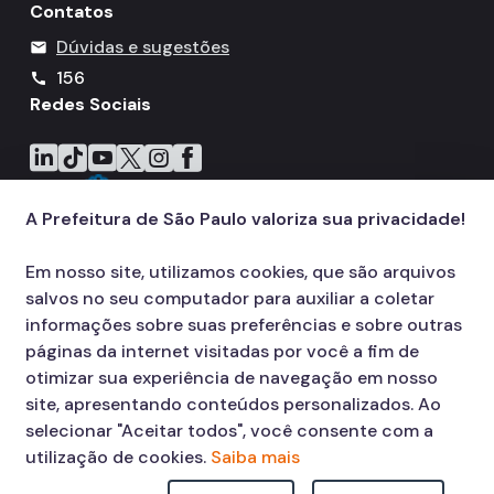
Contatos
Dúvidas e sugestões
mail
156
call
Redes Sociais
Icone do LinkedIn
Icone do TikTok
Icone do YouTube
Icone do X
Icone do Instagram
Icone do Facebook
A Prefeitura de São Paulo valoriza sua privacidade!
Em nosso site, utilizamos cookies, que são arquivos
salvos no seu computador para auxiliar a coletar
informações sobre suas preferências e sobre outras
páginas da internet visitadas por você a fim de
otimizar sua experiência de navegação em nosso
site, apresentando conteúdos personalizados. Ao
selecionar "Aceitar todos", você consente com a
utilização de cookies.
Saiba mais