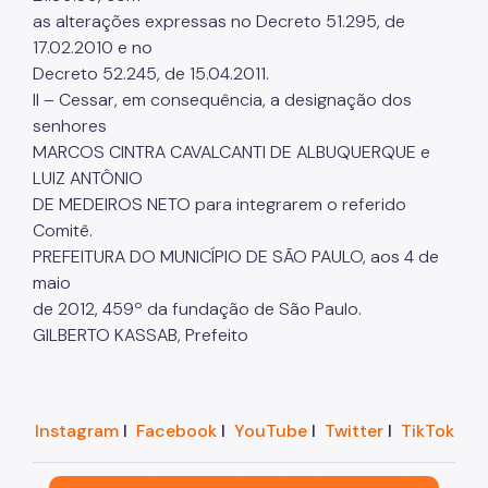
as alterações expressas no Decreto 51.295, de
17.02.2010 e no
Decreto 52.245, de 15.04.2011.
II – Cessar, em consequência, a designação dos
senhores
MARCOS CINTRA CAVALCANTI DE ALBUQUERQUE e
LUIZ ANTÔNIO
DE MEDEIROS NETO para integrarem o referido
Comitê.
PREFEITURA DO MUNICÍPIO DE SÃO PAULO, aos 4 de
maio
de 2012, 459º da fundação de São Paulo.
GILBERTO KASSAB, Prefeito
Instagram
I
Facebook
I
YouTube
I
Twitter
I
TikTok
São Paulo, cidade inteligente, resiliente e sustentáve