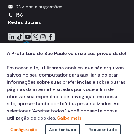
Dúvidas e sugestões
mail
156
call
Redes Sociais
Icone do LinkedIn
Icone do TikTok
Icone do YouTube
Icone do X
Icone do Instagram
Icone do Facebook
A Prefeitura de São Paulo valoriza sua privacidade!
Em nosso site, utilizamos cookies, que são arquivos
salvos no seu computador para auxiliar a coletar
informações sobre suas preferências e sobre outras
páginas da internet visitadas por você a fim de
otimizar sua experiência de navegação em nosso
site, apresentando conteúdos personalizados. Ao
selecionar "Aceitar todos", você consente com a
utilização de cookies.
Saiba mais
Configuração
Aceitar tudo
Recusar tudo
© COPYRIGHT 2026,
Prefeitura Municipal de São Paulo Viaduto do Cha,