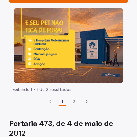
Organização
Imagem de um cachorro caramelo e uma gata rajada, 
Histórico
Legislação
Leis
Decretos
Portarias
Atas do Comitê
Exibindo 1 - 1 de 2 resultados.
Reuniões
1
2
Grupos de Trabalho
Notícias
Portaria 473, de 4 de maio de
Publicações
2012