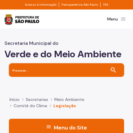
Divisor de acesso à informação
Divisor de transpa
Pular para o Conteúdo principal
Acesso à informação
Transparência São Paulo
156
Prefeitura de São Paulo
menu
Menu
Secretaria Municipal do
Verde e do Meio Ambiente
search
Início
Secretarias
Meio Ambiente
Comitê do Clima
Legislação
menu
Menu do Site