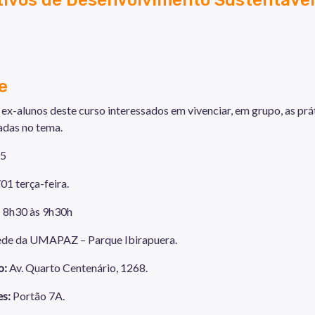
e
:
ex-alunos deste curso interessados em vivenciar, em grupo, as p
adas no tema.
5
01 terça-feira.
: 8h30 às 9h30h
ede da UMAPAZ – Parque Ibirapuera.
o:
Av. Quarto Centenário, 1268.
es:
Portão 7A.