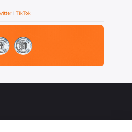
witter
I
TikTok
m
book