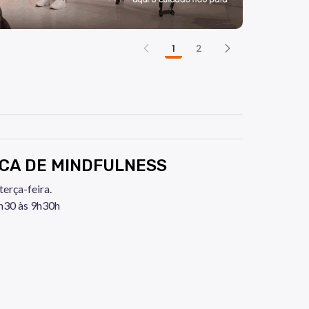
1
2
CA DE MINDFULNESS
erça-feira.
30 às 9h30h