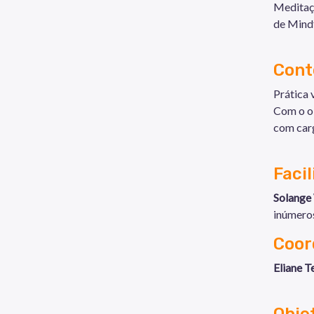
Meditaçã
de Mindf
Cont
Prática 
Com o ob
com carg
Faci
Solange 
inúmeros
Coor
Eliane T
Obje