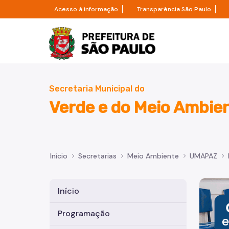
Pular para o Conteúdo principal
Divisor de acesso à informação
Divi
Acesso à informação
Transparência São Paulo
Prefeitura de São Paulo
Secretaria Municipal do
Verde e do Meio Ambie
Início
Secretarias
Meio Ambiente
UMAPAZ
Imagem 
Início
Programação