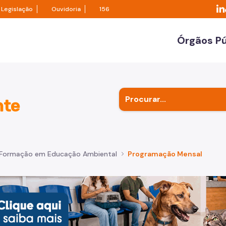
sor de transparência São Paulo
Legislação
Ouvidoria
Legislação
Ouvidoria
156
Lin
Órgãos Pú
Secreta
Outros 
nte
Subpref
Formação em Educação Ambiental
Programação Mensal
de um cachorro caramelo e uma gata rajada, olhando para 