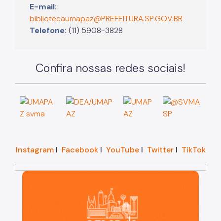
E-mail:
bibliotecaumapaz@PREFEITURA.SP.GOV.BR
Telefone:
(11) 5908-3828
Confira nossas redes sociais!
Instagram
I
Facebook
I
YouTube
I
Twitter
I
TikTok
São Paulo, cidade inteligente, resiliente e sustentáve