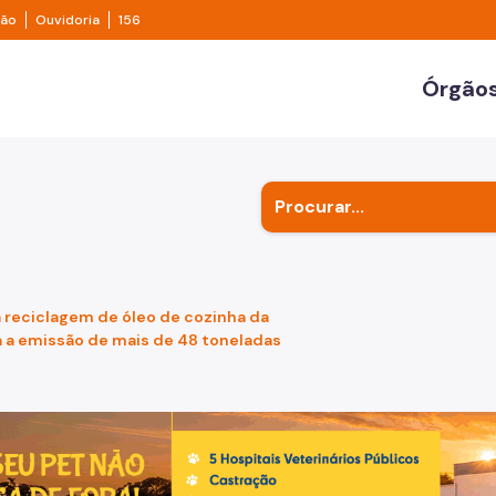
e transparência São Paulo
Legislação
Ouvidoria
ção
Ouvidoria
156
ulo
Órgãos
Secr
Outr
Subp
reciclagem de óleo de cozinha da
a a emissão de mais de 48 toneladas
de um cachorro caramelo e uma gata rajada, olhando para 