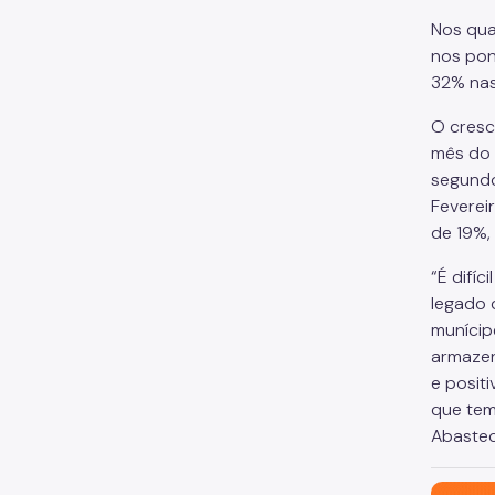
Nos qua
nos pon
32% nas
O cresc
mês do 
segundo
Feverei
de 19%,
“É difí
legado 
munícip
armazen
e positi
que tem
Abastec
São Paul