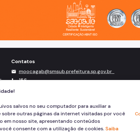
Contatos
moocagab@smsub.prefeitura.sp.gov.br
mail
-
156
call
cidade!
quivos salvos no seu computador para auxiliar a
 sobre outras páginas da internet visitadas por você
Co
ão em nosso site, apresentando conteúdos
, você consente com a utilização de cookies.
Saiba
© COPYRIGHT 2026,
Prefeitura Mun