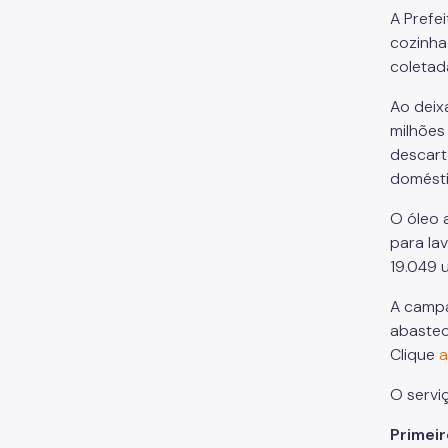
A Prefe
cozinha 
coletad
Ao deix
milhões
descart
domésti
O óleo 
para la
19.049 
A campa
abastec
Clique
a
O servi
Primei