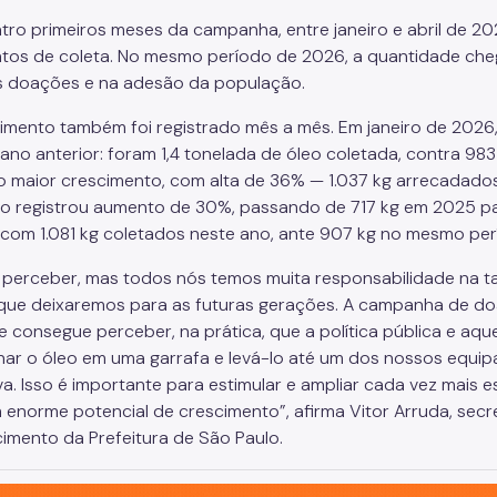
tro primeiros meses da campanha, entre janeiro e abril de 2
tos de coleta. No mesmo período de 2026, a quantidade che
 doações e na adesão da população.
imento também foi registrado mês a mês. Em janeiro de 20
ano anterior: foram 1,4 tonelada de óleo coletada, contra 98
 maior crescimento, com alta de 36% — 1.037 kg arrecadados
ro registrou aumento de 30%, passando de 717 kg em 2025 pa
 com 1.081 kg coletados neste ano, ante 907 kg no mesmo pe
cil perceber, mas todos nós temos muita responsabilidade na
que deixaremos para as futuras gerações. A campanha de do
e consegue perceber, na prática, que a política pública e aq
ar o óleo em uma garrafa e levá-lo até um dos nossos equip
va. Isso é importante para estimular e ampliar cada vez mais 
 enorme potencial de crescimento”, afirma Vitor Arruda, secre
imento da Prefeitura de São Paulo.
o, cidade inteligente, resiliente e sustentável