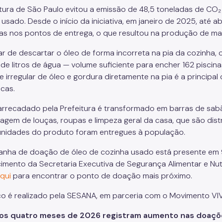
itura de São Paulo evitou a emissão de 48,5 toneladas de C
usado. Desde o início da iniciativa, em janeiro de 2025, até ab
as nos pontos de entrega, o que resultou na produção de mai
ar de descartar o óleo de forma incorreta na pia da cozinha
 de litros de água — volume suficiente para encher 162 piscin
e irregular de óleo e gordura diretamente na pia é a princip
cas.
arrecadado pela Prefeitura é transformado em barras de sabã
vagem de louças, roupas e limpeza geral da casa, que são di
unidades do produto foram entregues à população.
nha de doação de óleo de cozinha usado está presente em 
imento da Secretaria Executiva de Segurança Alimentar e Nut
qui
para encontrar o ponto de doação mais próximo.
ço é realizado pela SESANA, em parceria com o Movimento VI
ros quatro meses de 2026 registram aumento nas doaçõe