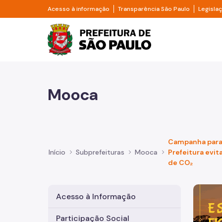
Pular para o Conteúdo principal
Divisor de acesso à informação
Divisor d
Acesso à informação
Transparência São Paulo
Legisla
Prefeitura de São Pa
Mooca
Campanha para 
Início
Subprefeituras
Mooca
Prefeitura evit
de CO₂
Imagem 
Acesso à Informação
Participação Social