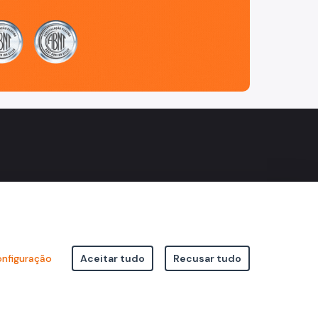
nfiguração
Aceitar tudo
Recusar tudo
icipal de São Paulo Viaduto do Cha, 15 - Centro - CEP: 01002-020