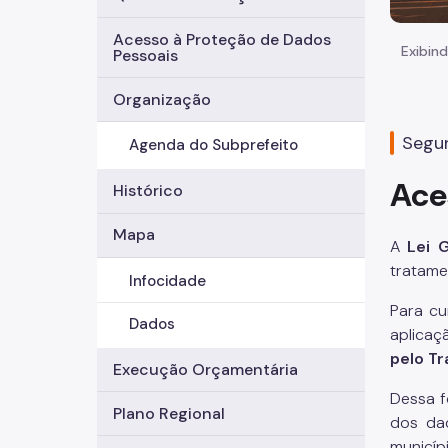
Acesso à Proteção de Dados
Exibind
Pessoais
Organização
Segun
Agenda do Subprefeito
Ace
Histórico
Mapa
A
Lei 
tratame
Infocidade
Para cu
Dados
aplicaç
pelo T
Execução Orçamentária
Dessa f
Plano Regional
dos da
municípi