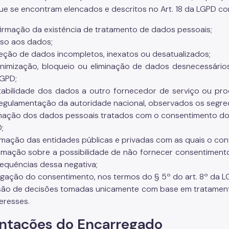
 que se encontram elencados e descritos no Art. 18 da LGPD c
rmação da existência de tratamento de dados pessoais;
so aos dados;
ção de dados incompletos, inexatos ou desatualizados;
mização, bloqueio ou eliminação de dados desnecessário
GPD;
bilidade dos dados a outro fornecedor de serviço ou prod
egulamentação da autoridade nacional, observados os segred
nação dos dados pessoais tratados com o consentimento do tit
;
mação das entidades públicas e privadas com as quais o con
mação sobre a possibilidade de não fornecer consentiment
equências dessa negativa;
ação do consentimento, nos termos do § 5º do art. 8º da L
ão de decisões tomadas unicamente com base em tratamen
eresses.
ntações do Encarregado