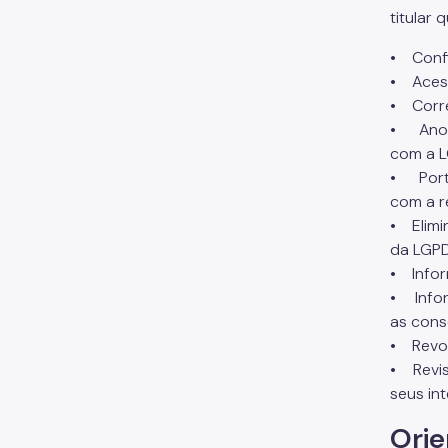
titular
• Confi
• Aces
• Corre
• Anoni
com a L
• Porta
com a r
• Elimi
da LGPD
• Infor
• Infor
as cons
• Revog
• Revis
seus int
Orie