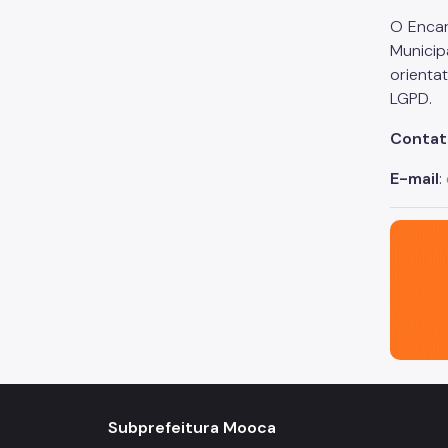
O Encar
Municip
orienta
LGPD.
Contat
E-mail
:
São Paul
Subprefeitura Mooca