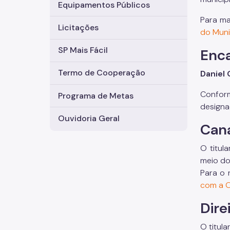
Equipamentos Públicos
Para ma
Licitações
do Muni
SP Mais Fácil
Enca
Termo de Cooperação
Daniel 
Confor
Programa de Metas
designa
Ouvidoria Geral
Can
O titul
meio do
Para o 
com a O
Dire
O titul