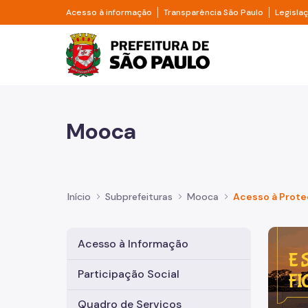
Pular para o Conteúdo principal
Divisor de acesso à informação
Divisor d
Acesso à informação
Transparência São Paulo
Legisla
Prefeitura de São Pa
Mooca
Início
Subprefeituras
Mooca
Acesso à Prote
Imagem 
Acesso à Informação
Participação Social
Quadro de Serviços