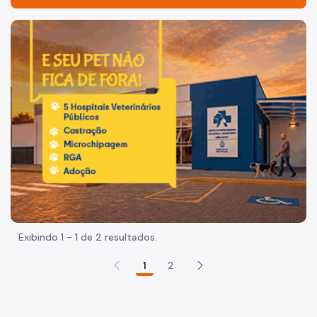
Acesso à Informação
Imagem de um cachorro caramelo e uma gata rajada, olha
Participação Social
Quadro de Serviços
Acesso à Proteção de Dados Pessoais
Organização
Agenda do Subprefeito
Histórico
Mapa
Exibindo 1 - 1 de 2 resultados.
Infocidade
1
2
Dados
Execução Orçamentária