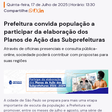
Quinta-feira, 17 de Julho de 2025 | Horário: 13:30
Plano Regional
Compartilhe:
Equipamentos Públicos
Prefeitura convida população a
Licitações
participar da elaboração dos
SP Mais Fácil
Planos de Ação das Subprefeituras
Termo de Cooperação
Através de oficinas presenciais e consulta pública-
Programa de Metas
online, sociedade poderá contribuir com propostas para
suas regiões
Ouvidoria Geral
A cidade de São Paulo se prepara para mais uma etapa
importante de escuta da população: a Prefeitura vai
promover, entre os meses de julho e agosto, uma série de