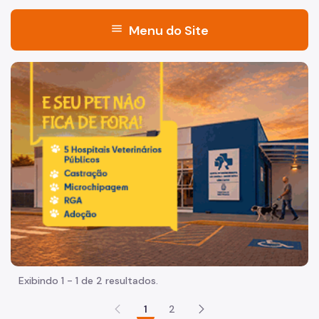
menu
Menu do Site
Acesso à Informação
Imagem de um cachorro caramelo e uma gata rajada, olha
Participação Social
Quadro de Serviços
Empresa
Quem é Quem
Agenda do Presidente
Mobiliário Urbano
Notícias
Exibindo 1 - 1 de 2 resultados.
Legislação
1
2