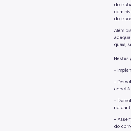
do trab
com nív
do tran
Além di
adequaç
quais, 
Nestes 
- Impla
- Demol
concluí
- Demol
no cante
- Assen
do corr