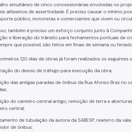
alho simultâneo de cinco concessionárias envolvidas no proj
eis altíssimos de assertividade. É preciso causar o mínimo po
sporte público, motoristas e comerciantes que vivem ou circul
sso, também é preciso um esforço conjunto junto à Companhi
ão e liberação do trânsito para fechamentos pontuais de c
sempre que possível, são feitos em finais de semana ou feriado
primeiros 120 dias de obras já foram realizados os seguintes s
ntação do desvio de tráfego para execução da obra;
ição das antigas paradas de ônibus da Rua Afonso Braz no ca
das;
ição do canteiro central antigo, remoção de terra e abertur
iro central;
tamento de tubulação da autora da SABESP, reaterro da vala
edor de ônibus;