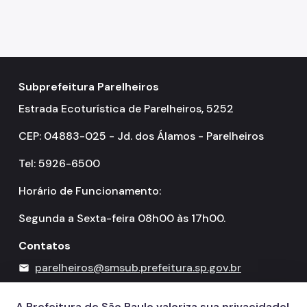
Subprefeitura Parelheiros
Estrada Ecoturística de Parelheiros, 5252
CEP: 04883-025 - Jd. dos Álamos - Parelheiros
Tel: 5926-6500
Horário de Funcionamento:
Segunda a Sexta-feira 08h00 às 17h00.
Contatos
parelheiros@smsub.prefeitura.sp.gov.br
mail
156
call
A Prefeitura de São Paulo valoriza sua privacidade!