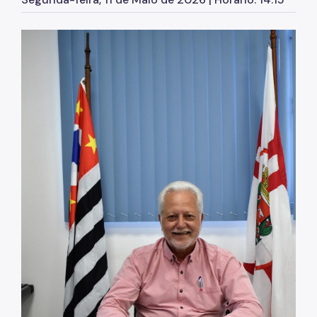
SP Mais Fácil
Zeladoria Urbana
Cata-Bagulho
CADES-PA
Termo de Cooperação
Programa de Metas
Polo de Ecoturismo
Cons. Gestor Polo de Ecoturismo