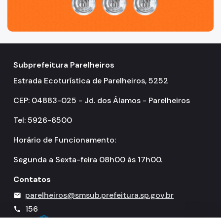
Subprefeitura Parelheiros
Estrada Ecoturística de Parelheiros, 5252
CEP: 04883-025 - Jd. dos Álamos - Parelheiros
Tel: 5926-6500
Horário de Funcionamento:
Segunda a Sexta-feira 08h00 às 17h00.
Contatos
parelheiros@smsub.prefeitura.sp.gov.br
mail
156
call