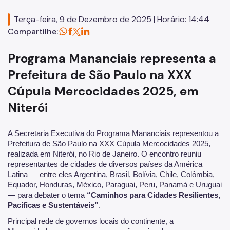
Licitações
Terça-feira, 9 de Dezembro de 2025 | Horário: 14:44
Compartilhe:
SP Mais Fácil
Zeladoria Urbana
Programa Mananciais representa a
Cata-Bagulho
Prefeitura de São Paulo na XXX
Cúpula Mercocidades 2025, em
CADES-PA
Niterói
Termo de Cooperação
Programa de Metas
A Secretaria Executiva do Programa Mananciais representou a
Prefeitura de São Paulo na XXX Cúpula Mercocidades 2025,
Polo de Ecoturismo
realizada em Niterói, no Rio de Janeiro. O encontro reuniu
representantes de cidades de diversos países da América
Cons. Gestor Polo de Ecoturismo
Latina — entre eles Argentina, Brasil, Bolívia, Chile, Colômbia,
Equador, Honduras, México, Paraguai, Peru, Panamá e Uruguai
— para debater o tema
“Caminhos para Cidades Resilientes,
Pacíficas e Sustentáveis”
.
Principal rede de governos locais do continente, a