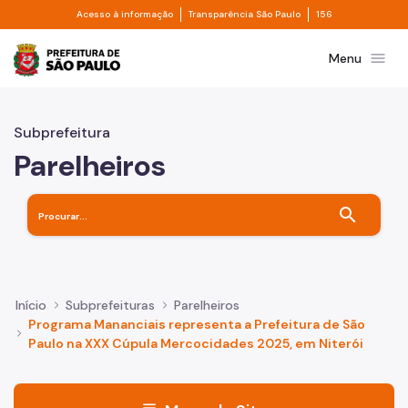
Divisor de acesso à informação
Divisor de transpa
Pular para o Conteúdo principal
Acesso à informação
Transparência São Paulo
156
Prefeitura de São Paulo
menu
Menu
Subprefeitura
Parelheiros
search
Início
Subprefeituras
Parelheiros
Programa Mananciais representa a Prefeitura de São
Paulo na XXX Cúpula Mercocidades 2025, em Niterói