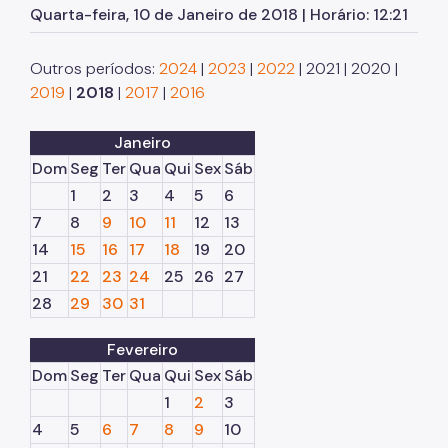
SP Mais Fácil
Quarta-feira, 10 de Janeiro de 2018 | Horário: 12:21
Zeladoria Urbana
Outros períodos:
2024
|
2023
|
2022
| 2021 | 2020 |
Cata-Bagulho
2019
|
2018
|
2017
|
2016
CADES/PR
Janeiro
Termo de Cooperação
Dom
Seg
Ter
Qua
Qui
Sex
Sáb
Programa de Metas
1
2
3
4
5
6
7
8
9
10
11
12
13
Notícias
14
15
16
17
18
19
20
21
22
23
24
25
26
27
28
29
30
31
Fevereiro
Dom
Seg
Ter
Qua
Qui
Sex
Sáb
1
2
3
4
5
6
7
8
9
10