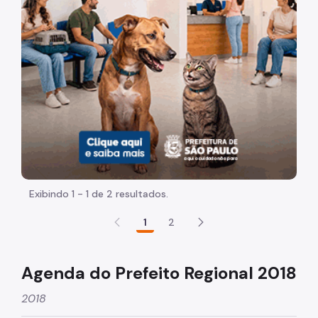
Participação Social
Quadro de Serviços
Acesso à Proteção de Dados Pessoais
Organização
Histórico
Dados
Equipamentos Públicos
Exibindo 1 - 1 de 2 resultados.
Infocidade
1
2
Plano Regional
Execução Orçamentária
Agenda do Prefeito Regional 2018
Licitações
2018