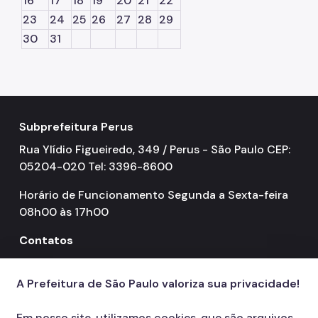
16
17
18
19
20
21
22
23
24
25
26
27
28
29
30
31
Subprefeitura Perus
Rua Ylídio Figueiredo, 349 / Perus - São Paulo CEP:
05204-020 Tel: 3396-8600
Horário de Funcionamento Segunda a Sexta-feira
08h00 às 17h00
Contatos
156
call
A Prefeitura de São Paulo valoriza sua privacidade!
Em nosso site, utilizamos cookies, que são arquivos