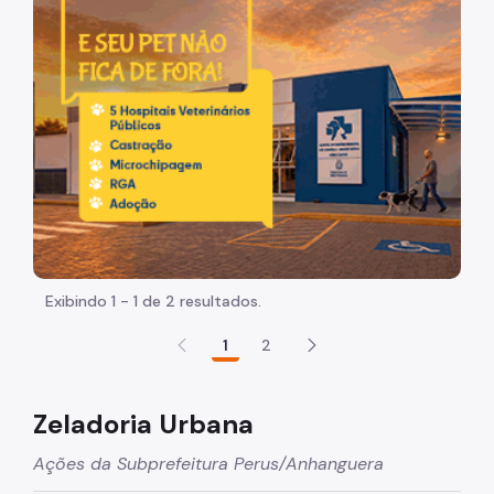
Participação Social
Quadro de Serviços
Acesso à Proteção de Dados Pessoais
Organização
Histórico
Dados
Equipamentos Públicos
Exibindo 1 - 1 de 2 resultados.
Infocidade
1
2
Plano Regional
Execução Orçamentária
Zeladoria Urbana
Licitações
Ações da Subprefeitura Perus/Anhanguera