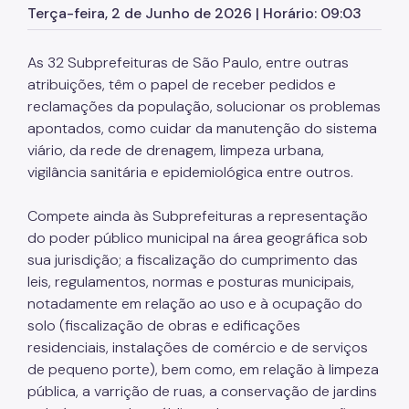
SP Mais Fácil
Terça-feira, 2 de Junho de 2026 | Horário: 09:03
Zeladoria Urbana
As 32 Subprefeituras de São Paulo, entre outras
Cata-Bagulho
atribuições, têm o papel de receber pedidos e
reclamações da população, solucionar os problemas
CADES/PR
apontados, como cuidar da manutenção do sistema
Termo de Cooperação
viário, da rede de drenagem, limpeza urbana,
vigilância sanitária e epidemiológica entre outros.
Programa de Metas
Notícias
Compete ainda às Subprefeituras a representação
do poder público municipal na área geográfica sob
sua jurisdição; a fiscalização do cumprimento das
leis, regulamentos, normas e posturas municipais,
notadamente em relação ao uso e à ocupação do
solo (fiscalização de obras e edificações
residenciais, instalações de comércio e de serviços
de pequeno porte), bem como, em relação à limpeza
pública, a varrição de ruas, a conservação de jardins