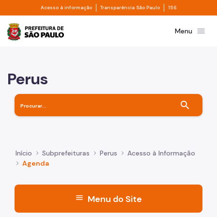
Divisor de acesso à informação
Divisor de transpa
Pular para o Conteúdo principal
Acesso à informação
Transparência São Paulo
156
Prefeitura de São Paulo
menu
Menu
Perus
search
Início
Subprefeituras
Perus
Acesso à Informação
Agenda
menu
Menu do Site