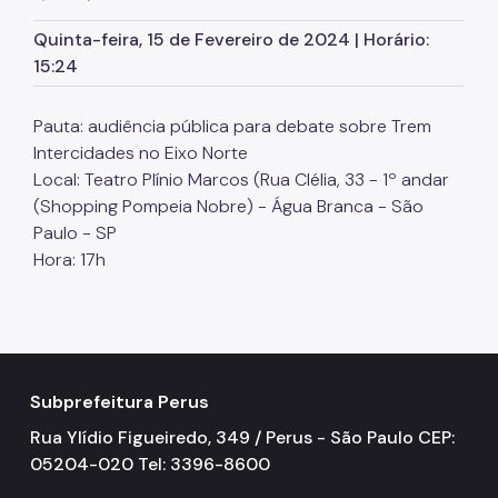
SP Mais Fácil
Quinta-feira, 15 de Fevereiro de 2024 | Horário:
15:24
Zeladoria Urbana
Cata-Bagulho
Pauta: audiência pública para debate sobre Trem
Intercidades no Eixo Norte
CADES/PR
Local: Teatro Plínio Marcos (Rua Clélia, 33 - 1º andar
Termo de Cooperação
(Shopping Pompeia Nobre) - Água Branca - São
Paulo - SP
Programa de Metas
Hora: 17h
Notícias
Subprefeitura Perus
Rua Ylídio Figueiredo, 349 / Perus - São Paulo CEP:
05204-020 Tel: 3396-8600