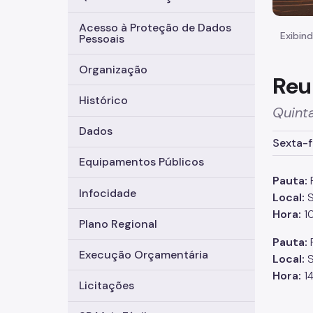
Acesso à Proteção de Dados
Exibind
Pessoais
Organização
Reu
Histórico
Quinta
Dados
Sexta-f
Equipamentos Públicos
Pauta:
F
Infocidade
Local:
S
Hora:
10
Plano Regional
Pauta:
R
Execução Orçamentária
Local:
S
Hora:
14
Licitações