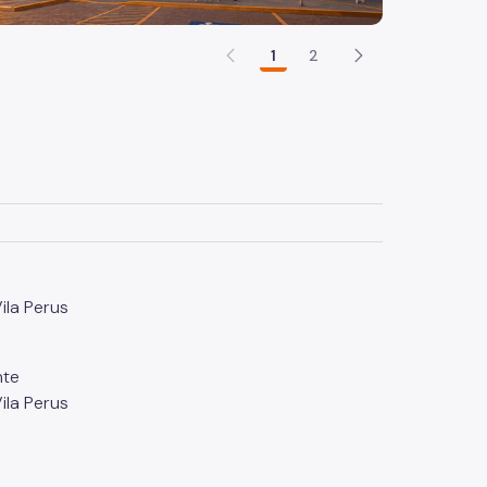
1
2
ila Perus
nte
ila Perus