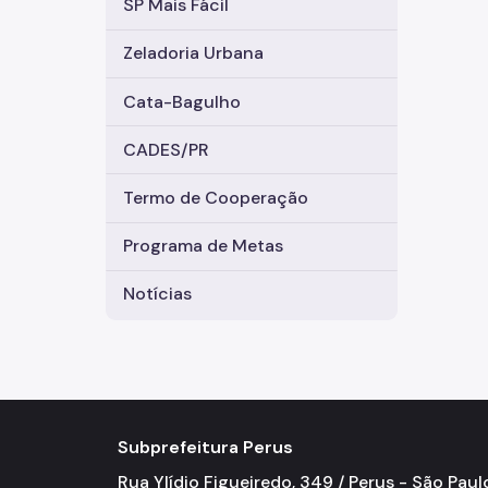
SP Mais Fácil
Zeladoria Urbana
Cata-Bagulho
CADES/PR
Termo de Cooperação
Programa de Metas
Notícias
Subprefeitura Perus
Rua Ylídio Figueiredo, 349 / Perus - São Paul