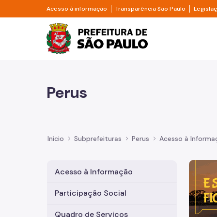
Pular para o Conteúdo principal
Divisor de acesso à informação
Divisor d
Acesso à informação
Transparência São Paulo
Legisla
Prefeitura de São Pa
Perus
Início
Subprefeituras
Perus
Acesso à Informa
Imagem 
Acesso à Informação
Participação Social
Quadro de Serviços