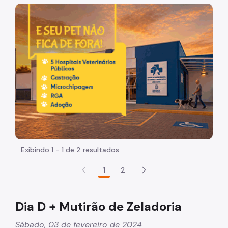
Acesso à Informação
Imagem de um cachorro caramelo e uma gata rajada, ol
Participação Social
Quadro de Serviços
Acesso à Proteção de Dados Pessoais
Organização
Histórico
Dados
Equipamentos Públicos
Exibindo 1 - 1 de 2 resultados.
Infocidade
1
2
Plano Regional
Execução Orçamentária
Dia D + Mutirão de Zeladoria
Licitações
Sábado, 03 de fevereiro de 2024