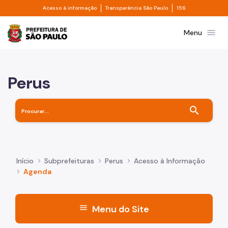
Divisor de acesso à informação
Divisor de transpa
Pular para o Conteúdo principal
Acesso à informação
Transparência São Paulo
156
Prefeitura de São Paulo
menu
Menu
Perus
search
Início
Subprefeituras
Perus
Acesso à Informação
Agenda
menu
Menu do Site