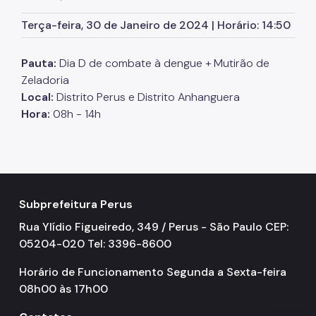
SP Mais Fácil
Terça-feira, 30 de Janeiro de 2024 | Horário: 14:50
Zeladoria Urbana
Pauta:
Dia D de combate à dengue + Mutirão de
Cata-Bagulho
Zeladoria
Local:
Distrito Perus e Distrito Anhanguera
CADES/PR
Hora:
08h - 14h
Termo de Cooperação
Programa de Metas
Notícias
Subprefeitura Perus
Rua Ylídio Figueiredo, 349 / Perus - São Paulo CEP:
05204-020 Tel: 3396-8600
Horário de Funcionamento Segunda a Sexta-feira
08h00 às 17h00