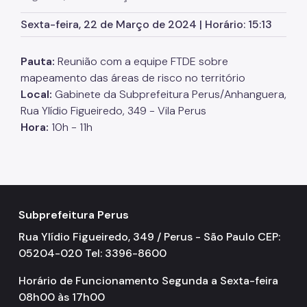
SP Mais Fácil
Sexta-feira, 22 de Março de 2024 | Horário: 15:13
Zeladoria Urbana
Pauta:
Reunião com a equipe FTDE sobre
Cata-Bagulho
mapeamento das áreas de risco no território
Local:
Gabinete da Subprefeitura Perus/Anhanguera,
CADES/PR
Rua Ylídio Figueiredo, 349 - Vila Perus
Termo de Cooperação
Hora:
10h - 11h
Programa de Metas
Notícias
Subprefeitura Perus
Rua Ylídio Figueiredo, 349 / Perus - São Paulo CEP:
05204-020 Tel: 3396-8600
Horário de Funcionamento Segunda a Sexta-feira
08h00 às 17h00