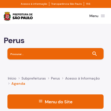
Divisor de acesso à informação
Divisor de transpa
Pular para o Conteúdo principal
Acesso à informação
Transparência São Paulo
156
Prefeitura de São Paulo
menu
Menu
Perus
search
Início
Subprefeituras
Perus
Acesso à Informação
Agenda
menu
Menu do Site