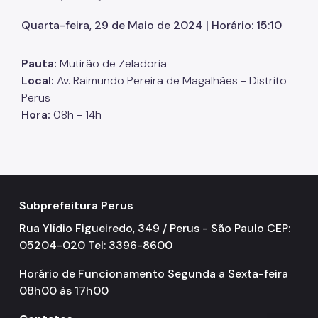
SP Mais Fácil
Quarta-feira, 29 de Maio de 2024 | Horário: 15:10
Zeladoria Urbana
Pauta:
Mutirão de Zeladoria
Cata-Bagulho
Local:
Av. Raimundo Pereira de Magalhães - Distrito
Perus
CADES/PR
Hora:
08h - 14h
Termo de Cooperação
Programa de Metas
Notícias
Subprefeitura Perus
Rua Ylídio Figueiredo, 349 / Perus - São Paulo CEP:
05204-020 Tel: 3396-8600
Horário de Funcionamento Segunda a Sexta-feira
08h00 às 17h00