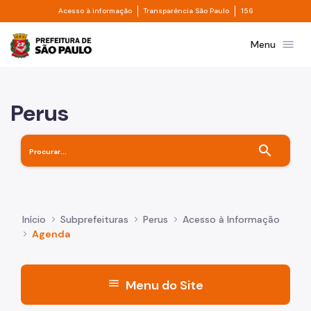
Divisor de acesso à informação
Divisor de transpa
Pular para o Conteúdo principal
Acesso à informação
Transparência São Paulo
156
Prefeitura de São Paulo
menu
Menu
Perus
search
Início
Subprefeituras
Perus
Acesso à Informação
Agenda
menu
Menu do Site