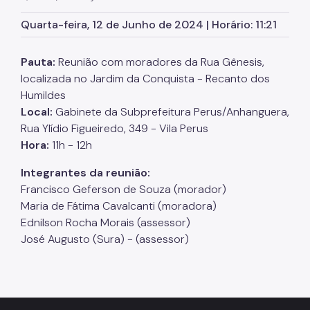
SP Mais Fácil
Quarta-feira, 12 de Junho de 2024 | Horário: 11:21
Zeladoria Urbana
Pauta:
Reunião com moradores da Rua Gênesis,
Cata-Bagulho
localizada no Jardim da Conquista - Recanto dos
Humildes
CADES/PR
Local:
Gabinete da Subprefeitura Perus/Anhanguera,
Termo de Cooperação
Rua Ylídio Figueiredo, 349 - Vila Perus
Hora:
11h - 12h
Programa de Metas
Integrantes da reunião:
Notícias
Francisco Geferson de Souza (morador)
Maria de Fátima Cavalcanti (moradora)
Ednilson Rocha Morais (assessor)
José Augusto (Sura) - (assessor)