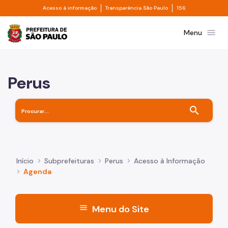
Divisor de acesso à informação
Divisor de transpa
Pular para o Conteúdo principal
Acesso à informação
Transparência São Paulo
156
Prefeitura de São Paulo
menu
Menu
Perus
search
Início
Subprefeituras
Perus
Acesso à Informação
Agenda
menu
Menu do Site