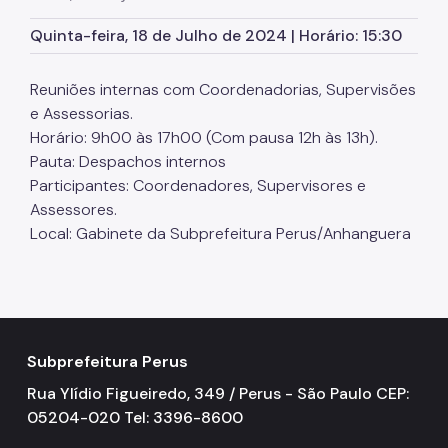
SP Mais Fácil
Quinta-feira, 18 de Julho de 2024 | Horário: 15:30
Zeladoria Urbana
Reuniões internas com Coordenadorias, Supervisões
Cata-Bagulho
e Assessorias.
Horário: 9h00 às 17h00 (Com pausa 12h às 13h).
CADES/PR
Pauta: Despachos internos
Termo de Cooperação
Participantes: Coordenadores, Supervisores e
Assessores.
Programa de Metas
Local: Gabinete da Subprefeitura Perus/Anhanguera
Notícias
Subprefeitura Perus
Rua Ylídio Figueiredo, 349 / Perus - São Paulo CEP:
05204-020 Tel: 3396-8600