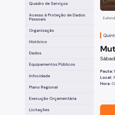
Quadro de Serviços
Acesso à Proteção de Dados
Exibind
Pessoais
Organização
Quint
Histórico
Mut
Dados
Sábado
Equipamentos Públicos
Pauta:
M
Infocidade
Local:
A
Hora:
08
Plano Regional
Execução Orçamentária
São Paul
Licitações