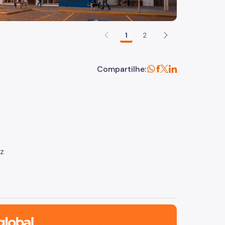
1
2
Compartilhe:
uz