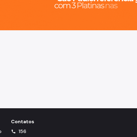
Contatos
o
156
call