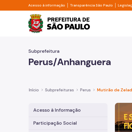
Pular para o Conteúdo principal
Divisor de acesso à informação
Divisor d
Acesso à informação
Transparência São Paulo
Legisla
Prefeitura de São Pa
Subprefeitura
Perus/Anhanguera
Início
Subprefeituras
Perus
Mutirão de Zelad
Imagem 
Acesso à Informação
Participação Social