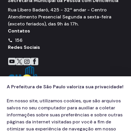
Secretaria Municipal da Pessoa com Deficiência
Rua Líbero Badaró, 425 - 32º andar - Centro
Atendimento Presencial Segunda a sexta-feira
(exceto feriados), das 9h às 17h.
Contatos
156
call
Redes Sociais
Icone do YouTube
Icone do X
Icone do Instagram
Icone do Facebook
A Prefeitura de São Paulo valoriza sua privacidade!
Em nosso site, utilizamos cookies, que são arquivos
salvos no seu computador para auxiliar a coletar
informações sobre suas preferências e sobre outras
páginas da internet visitadas por você a fim de
otimizar sua experiência de navegação em nosso