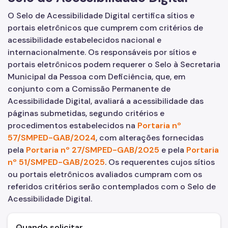
O Selo de Acessibilidade Digital certifica sítios e
Conselho Municipal da Pessoa com Deficiência (CMPD)
portais eletrônicos que cumprem com critérios de
Informações para a imprensa sobre a SMPED
acessibilidade estabelecidos nacional e
internacionalmente. Os responsáveis por sítios e
Notícias da SMPED
portais eletrônicos podem requerer o Selo à Secretaria
Municipal da Pessoa com Deficiência, que, em
Fale com a SMPED
conjunto com a Comissão Permanente de
Acessibilidade Digital, avaliará a acessibilidade das
páginas submetidas, segundo critérios e
procedimentos estabelecidos na
Portaria nº
57/SMPED-GAB/2024
, com alterações fornecidas
pela
Portaria nº 27/SMPED-GAB/2025
e pela
Portaria
nº 51/SMPED-GAB/2025
. Os requerentes cujos sítios
ou portais eletrônicos avaliados cumpram com os
referidos critérios serão contemplados com o Selo de
Acessibilidade Digital.
Quando solicitar