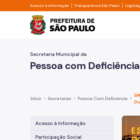
Pular para o Conteúdo principal
Divisor de acesso à informação
Divisor d
Acesso à informação
Transparência São Paulo
Legisla
Prefeitura de São Pa
Secretaria Municipal da
Pessoa com Deficiência
SM
Início
Secretarias
Pessoa Com Deficiencia
Di
Imagem 
Acesso à Informação
Participação Social