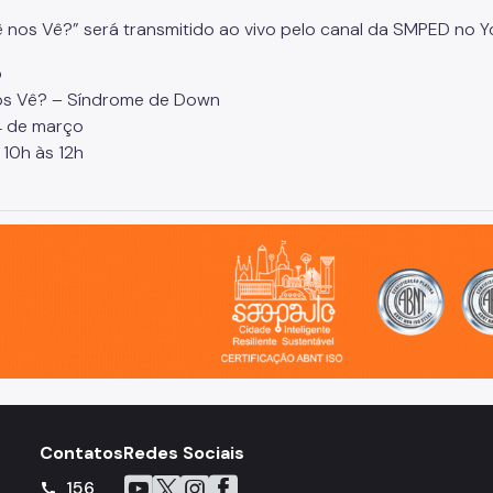
 nos Vê?” será transmitido ao vivo pelo canal da SMPED no Y
o
os Vê? – Síndrome de Down
4 de março
 10h às 12h
o, cidade inteligente, resiliente e sustentável
Contatos
Redes Sociais
Icone do YouTube
Icone do X
Icone do Instagram
Icone do Facebook
156
call