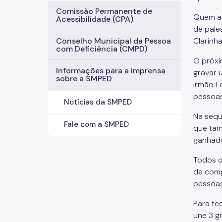
Comissão Permanente de
Quem ab
Acessibilidade (CPA)
de pale
Clarinh
Conselho Municipal da Pessoa
com Deficiência (CMPD)
O próxi
Informações para a imprensa
gravar 
sobre a SMPED
irmão L
pessoas
Notícias da SMPED
Na sequê
Fale com a SMPED
que tam
ganhado
Todos o
de comp
pessoa
Para fe
une 3 gr