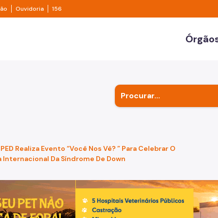
e transparência São Paulo
Legislação
Ouvidoria
ção
Ouvidoria
156
ulo
Órgãos
Secr
Outr
Subp
PED Realiza Evento “Você Nos Vê? ” Para Celebrar O
a Internacional Da Síndrome De Down
de um cachorro caramelo e uma gata rajada, olhando para 