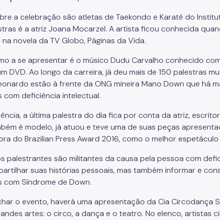
re a celebração são atletas de Taekondo e Karatê do Instituto
stras é a atriz Joana Mocarzel. A artista ficou conhecida qu
a na novela da TV Globo, Páginas da Vida.
mo a se apresentar é o músico Dudu Carvalho conhecido com
um DVD. Ao longo da carreira, já deu mais de 150 palestras mu
eonardo estão à frente da ONG mineira Mano Down que há mai
 com deficiência intelectual.
ncia, a última palestra do dia fica por conta da atriz, escritora 
bém é modelo, já atuou e teve uma de suas peças apresentada
ra do Brazilian Press Award 2016, como o melhor espetáculo 
s palestrantes são militantes da causa pela pessoa com defici
artilhar suas histórias pessoais, mas também informar e cons
s com Síndrome de Down.
char o evento, haverá uma apresentação da Cia Circodança S
andes artes: o circo, a dança e o teatro. No elenco, artistas c