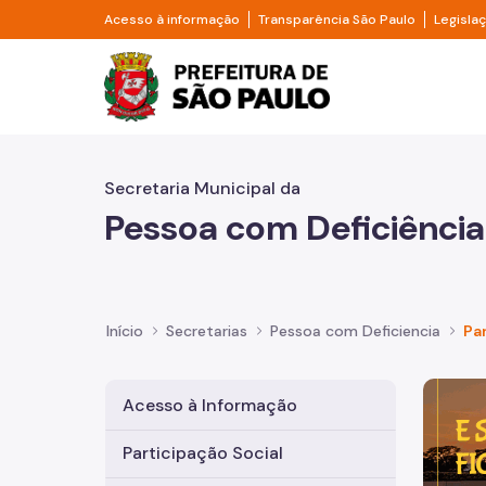
Pular para o Conteúdo principal
Divisor de acesso à informação
Divisor d
Acesso à informação
Transparência São Paulo
Legisla
Prefeitura de São Pa
Secretaria Municipal da
Pessoa com Deficiência
Início
Secretarias
Pessoa com Deficiencia
Pa
Imagem 
Acesso à Informação
Participação Social