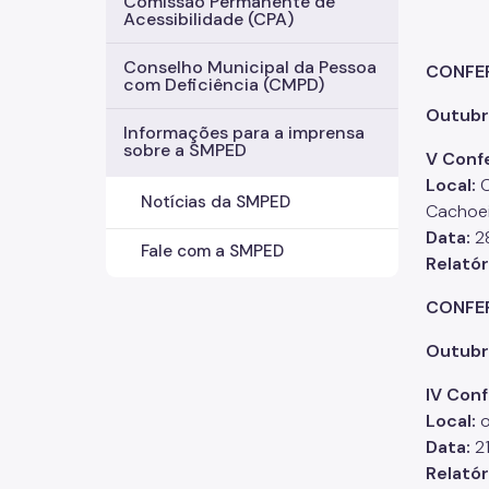
Comissão Permanente de
Acessibilidade (CPA)
Conselho Municipal da Pessoa
CONFER
com Deficiência (CMPD)
Outub
Informações para a imprensa
sobre a SMPED
V Confe
Local:
C
Notícias da SMPED
Cachoei
Data:
2
Fale com a SMPED
Relatór
CONFER
Outub
IV Conf
Local:
o
Data:
21
Relatóri