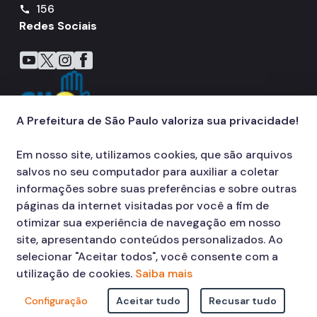
156
call
Redes Sociais
Icone do YouTube
Icone do X
Icone do Instagram
Icone do Facebook
A Prefeitura de São Paulo valoriza sua privacidade!
Em nosso site, utilizamos cookies, que são arquivos
salvos no seu computador para auxiliar a coletar
informações sobre suas preferências e sobre outras
páginas da internet visitadas por você a fim de
otimizar sua experiência de navegação em nosso
site, apresentando conteúdos personalizados. Ao
selecionar "Aceitar todos", você consente com a
utilização de cookies.
Saiba mais
Configuração
Aceitar tudo
Recusar tudo
© COPYRIGHT 2026,
Prefeitura Municipal de São Paulo Viaduto do Cha,
15 - Centro - CEP: 01002-020