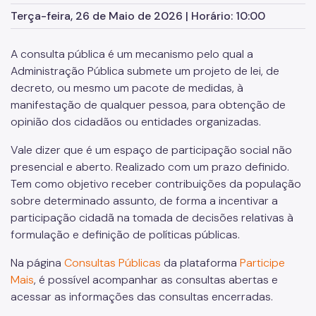
Terça-feira, 26 de Maio de 2026 | Horário: 10:00
Conselho Municipal da Pessoa com Deficiência (CMPD)
Informações para a imprensa sobre a SMPED
A consulta pública é um mecanismo pelo qual a
Administração Pública submete um projeto de lei, de
Notícias da SMPED
decreto, ou mesmo um pacote de medidas, à
manifestação de qualquer pessoa, para obtenção de
Fale com a SMPED
opinião dos cidadãos ou entidades organizadas.
Vale dizer que é um espaço de participação social não
presencial e aberto. Realizado com um prazo definido.
Tem como objetivo receber contribuições da população
sobre determinado assunto, de forma a incentivar a
participação cidadã na tomada de decisões relativas à
formulação e definição de políticas públicas.
Na página
Consultas Públicas
da plataforma
Participe
Mais
, é possível acompanhar as consultas abertas e
acessar as informações das consultas encerradas.