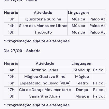
Horário
Atividade
Linguagem
E
13h
Quixote na Surdina
Música
Palco Ado
14h
Slam das Manas em Libras
Música
Palco Ado
18h
Triobruto
Música
Palco Ado
* Programação sujeita a alterações
Dia 27/09 - Sábado
Horário
Atividade
Linguagem
14h
Jeffinho Farias
Stand up
Palco A
15h
Mágico Gustavo Blind
Mágico
16h
Espetáculo Inclusivo "VIDA"
Teatro
Palco A
17h
Cia de Dança Movimentarte
Dança
Palco A
18h
Samantha Alcalá
Música
Palco A
* Programação sujeita a alterações