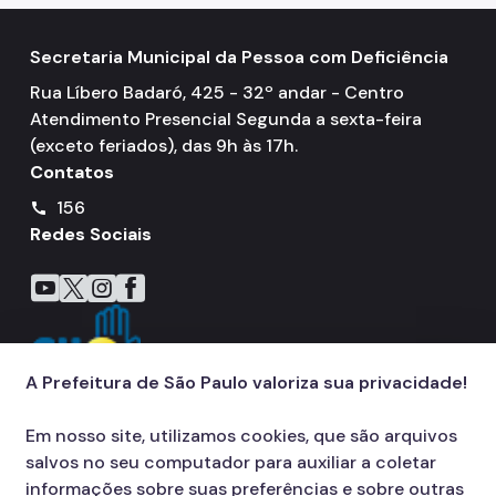
Secretaria Municipal da Pessoa com Deficiência
Rua Líbero Badaró, 425 - 32º andar - Centro
Atendimento Presencial Segunda a sexta-feira
(exceto feriados), das 9h às 17h.
Contatos
156
call
Redes Sociais
Icone do YouTube
Icone do X
Icone do Instagram
Icone do Facebook
A Prefeitura de São Paulo valoriza sua privacidade!
Em nosso site, utilizamos cookies, que são arquivos
salvos no seu computador para auxiliar a coletar
informações sobre suas preferências e sobre outras