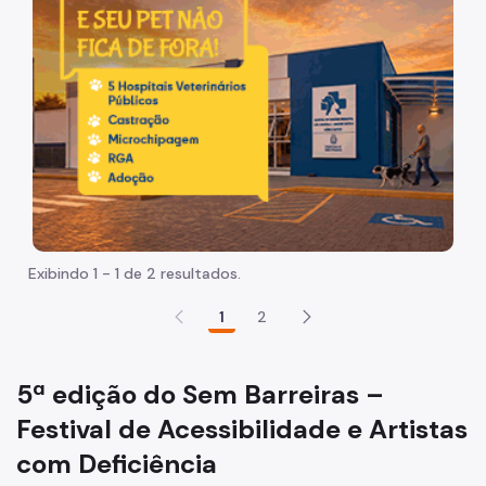
Participação Social
Quadro de Serviços
Proteção de Dados Pessoais
A Secretaria Municipal da Pessoa com Deficiência (SMPED)
Quem é Quem na SMPED
Agenda da Secretária Municipal da Pessoa com
Deficiência
Exibindo 1 - 1 de 2 resultados.
Serviços oferecidos pela SMPED
1
2
Centro TEA
Casa Mãe Paulistana
5ª edição do Sem Barreiras –
Comissão Permanente de Acessibilidade (CPA)
Festival de Acessibilidade e Artistas
Conselho Municipal da Pessoa com Deficiência (CMPD)
com Deficiência