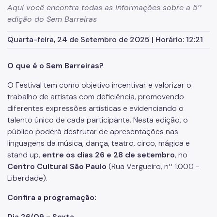
Informações para a imprensa sobre a SMPED
Aqui você encontra todas as informações sobre a 5ª
edição do Sem Barreiras
Notícias da SMPED
Quarta-feira, 24 de Setembro de 2025 | Horário: 12:21
Fale com a SMPED
O que é o Sem Barreiras?
O Festival tem como objetivo incentivar e valorizar o
trabalho de artistas com deficiência, promovendo
diferentes expressões artísticas e evidenciando o
talento único de cada participante. Nesta edição, o
público poderá desfrutar de apresentações nas
linguagens da música, dança, teatro, circo, mágica e
stand up,
entre os dias 26 e 28 de setembro
, no
Centro Cultural São Paulo
(Rua Vergueiro, nº 1.000 -
Liberdade).
Confira a programação:
Dia 26/09 - Sexta