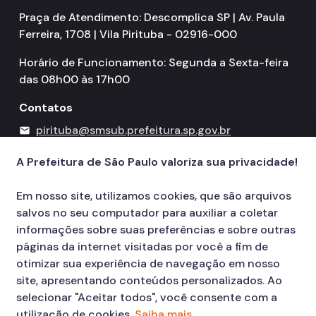
Praça de Atendimento: Descomplica SP | Av. Paula
Ferreira, 1708 | Vila Pirituba - 02916-000
Horário de Funcionamento: Segunda a Sexta-feira
das 08h00 às 17h00
Contatos
pirituba@smsub.prefeitura.sp.gov.br
mail
156
call
A Prefeitura de São Paulo valoriza sua privacidade!
Em nosso site, utilizamos cookies, que são arquivos
salvos no seu computador para auxiliar a coletar
informações sobre suas preferências e sobre outras
páginas da internet visitadas por você a fim de
otimizar sua experiência de navegação em nosso
site, apresentando conteúdos personalizados. Ao
selecionar "Aceitar todos", você consente com a
utilização de cookies.
Saiba mais