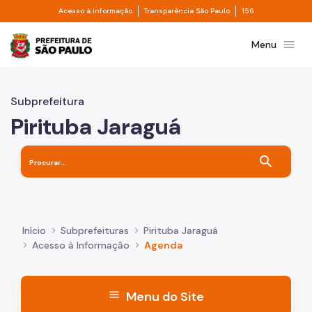
Divisor de acesso à informação
Divisor de transpa
Pular para o Conteúdo principal
Acesso à informação
Transparência São Paulo
156
Prefeitura de São Paulo
menu
Menu
Subprefeitura
Pirituba Jaraguá
search
Início
Subprefeituras
Pirituba Jaraguá
Acesso à Informação
Agenda
menu
Menu do Site