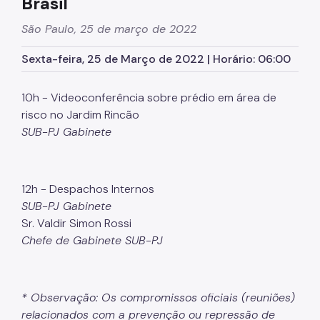
Brasil
Zeladoria Urbana
São Paulo, 25 de março de 2022
Cata-Bagulho
Sexta-feira, 25 de Março de 2022 | Horário: 06:00
CADES/PJ
10h - Videoconferência sobre prédio em área de
risco no Jardim Rincão
CPM/PJ
SUB-PJ Gabinete
Termo de Cooperação
Programa de Metas
12h - Despachos Internos
Notícias
SUB-PJ Gabinete
Sr. Valdir Simon Rossi
Chefe de Gabinete SUB-PJ
* Observação: Os compromissos oficiais (reuniões)
relacionados com a prevenção ou repressão de