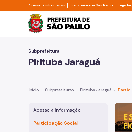
Pular para o Conteúdo principal
Divisor de acesso à informação
Divisor d
Acesso à informação
Transparência São Paulo
Legisla
Prefeitura de São Pa
Subprefeitura
Pirituba Jaraguá
Início
Subprefeituras
Pirituba Jaraguá
Partic
Imagem 
Acesso a Informação
Participação Social