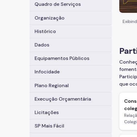
Quadro de Serviços
Organização
Exibind
Histórico
Dados
Part
Equipamentos Públicos
Conheça
fomenta
Infocidade
Partici
que oco
Plano Regional
Execução Orçamentária
Cons
cole
Licitações
Relaç
Colegi
SP Mais Fácil