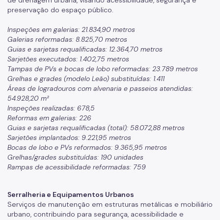
de drenagem urbana, visando acessibilidade, segurança e
preservação do espaço público.
Inspeções em galerias: 21.834,90 metros
Galerias reformadas: 8.825,70 metros
Guias e sarjetas requalificadas: 12.364,70 metros
Sarjetões executados: 1.402,75 metros
Tampas de PVs e bocas de lobo reformadas: 23.789 metros
Grelhas e grades (modelo Leão) substituídas: 1.411
Áreas de logradouros com alvenaria e passeios atendidas:
54.928,20 m²
Inspeções realizadas: 678,5
Reformas em galerias: 226
Guias e sarjetas requalificadas (total): 58.072,88 metros
Sarjetões implantados: 9.221,95 metros
Bocas de lobo e PVs reformados: 9.365,95 metros
Grelhas/grades substituídas: 190 unidades
Rampas de acessibilidade reformadas: 759
Serralheria e Equipamentos Urbanos
Serviços de manutenção em estruturas metálicas e mobiliário
urbano, contribuindo para segurança, acessibilidade e