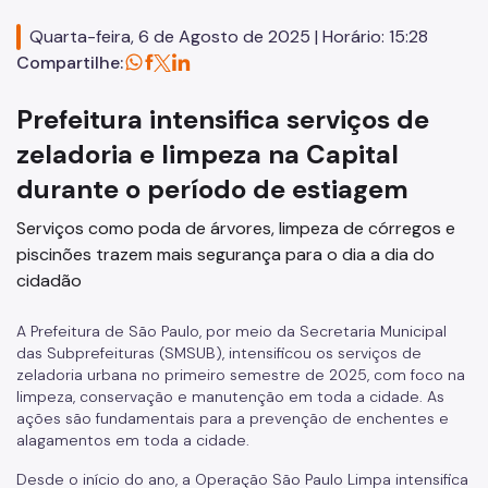
SP Mais Fácil
Quarta-feira, 6 de Agosto de 2025 | Horário: 15:28
Compartilhe:
Zeladoria Urbana
Cata-Bagulho
Prefeitura intensifica serviços de
zeladoria e limpeza na Capital
CADES/PJ
durante o período de estiagem
CPM/PJ
Serviços como poda de árvores, limpeza de córregos e
Termo de Cooperação
piscinões trazem mais segurança para o dia a dia do
Programa de Metas
cidadão
Notícias
A Prefeitura de São Paulo, por meio da Secretaria Municipal
das Subprefeituras (SMSUB), intensificou os serviços de
zeladoria urbana no primeiro semestre de 2025, com foco na
limpeza, conservação e manutenção em toda a cidade. As
ações são fundamentais para a prevenção de enchentes e
alagamentos em toda a cidade.
Desde o início do ano, a Operação São Paulo Limpa intensifica