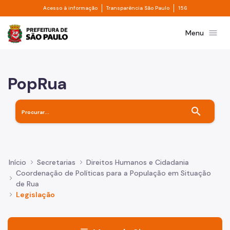
Divisor de acesso à informação
Divisor de transpa
Pular para o Conteúdo principal
Acesso à informação
Transparência São Paulo
156
Prefeitura de São Paulo
menu
Menu
PopRua
search
Início
Secretarias
Direitos Humanos e Cidadania
Coordenação de Políticas para a População em Situação
de Rua
Legislação