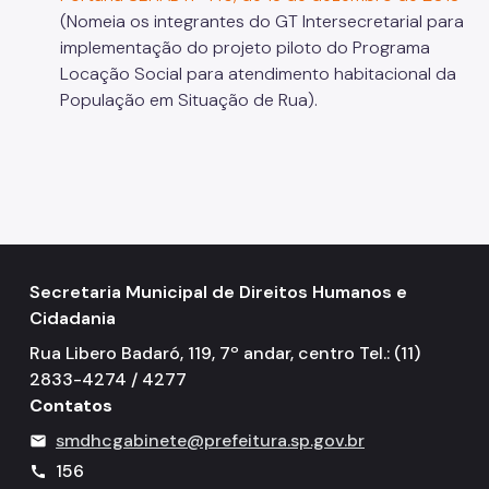
(Nomeia os integrantes do GT Intersecretarial para
implementação do projeto piloto do Programa
Locação Social para atendimento habitacional da
População em Situação de Rua).
Secretaria Municipal de Direitos Humanos e
Cidadania
Rua Libero Badaró, 119, 7º andar, centro Tel.: (11)
2833-4274 / 4277
Contatos
smdhcgabinete@prefeitura.sp.gov.br
mail
156
call