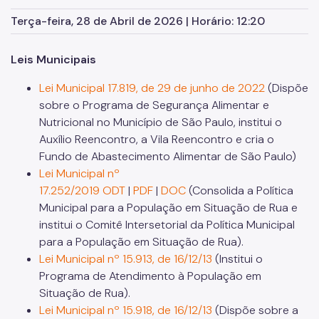
POT PopRua
Terça-feira, 28 de Abril de 2026 | Horário: 12:20
Prêmio 19 de Agosto
Leis Municipais
Seminário
Zeladoria Urbana
Lei Municipal 17.819, de 29 de junho de 2022
(Dispõe
sobre o Programa de Segurança Alimentar e
Sobre PopRua
Nutricional no Município de São Paulo, institui o
Auxílio Reencontro, a Vila Reencontro e cria o
Legislação
Fundo de Abastecimento Alimentar de São Paulo)
Plano Municipal
Lei Municipal nº
17.252/2019
ODT
|
PDF
|
DOC
(Consolida a Política
Publicações
Municipal para a População em Situação de Rua e
institui o Comitê Intersetorial da Política Municipal
Links Úteis
para a População em Situação de Rua).
Comitê PopRua
Lei Municipal nº 15.913, de 16/12/13
(Institui o
Programa de Atendimento à População em
Situação de Rua).
Lei Municipal nº 15.918, de 16/12/13
(Dispõe sobre a