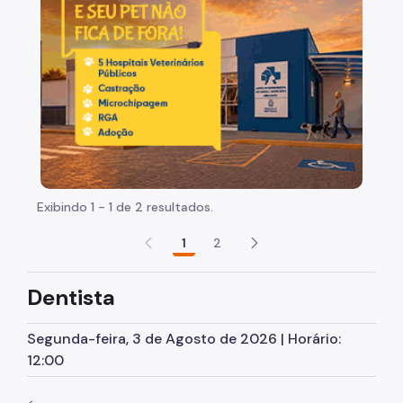
Acolhimento
Moradia Transitória
Benefícios Assistenciais e Moradia
Núcleos de Convivência
Alimentação
Saúde
Exibindo 1 - 1 de 2 resultados.
Saúde mental, Álcool e Drogas
1
2
Dentista
Dentista
Ensino
Segunda-feira, 3 de Agosto de 2026 | Horário:
Emprego e Renda
12:00
Passagem de Ônibus Para Outras Cidades