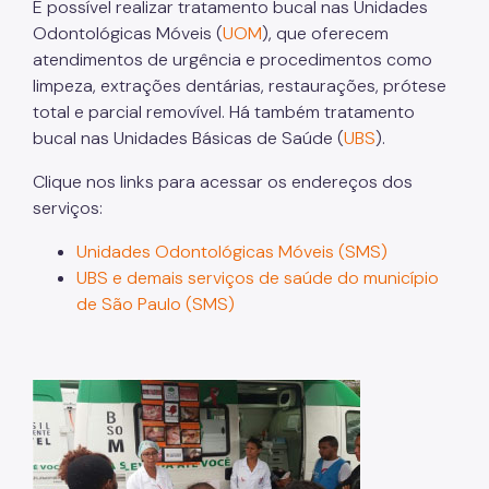
É possível realizar tratamento bucal nas Unidades
Emissão de documentos
Odontológicas Móveis (
UOM
), que oferecem
atendimentos de urgência e procedimentos como
Bagageiro
limpeza, extrações dentárias, restaurações, prótese
total e parcial removível. Há também tratamento
Computador e Acesso à Internet
bucal nas Unidades Básicas de Saúde (
UBS
).
Crianças e Adolescentes
Clique nos links para acessar os endereços dos
serviços:
Atendimento à Mulher
Unidades Odontológicas Móveis (SMS)
Atendimento a Imigrantes
UBS e demais serviços de saúde do município
de São Paulo (SMS)
Atendimento à Pessoa Idosa
Atendimento à população LGBTI+
Atendimento à pessoa com deficiência
Ouvidoria de Direitos Humanos
Direitos durante a zeladoria urbana