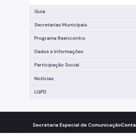
Guia
Secretarias Municipais
Programa Reencontro
Dados e Informações
Participação Social
Notícias
LGPD
Secretaria Especial de Comunicação
Conta
Viaduto do Chá, 15 6º Andar - Centro
156
call