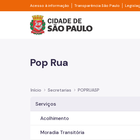
Pular para o Conteúdo principal
Divisor de acesso à informação
Divisor d
Acesso à informação
Transparência São Paulo
Legisla
Prefeitura de São Pa
Pop Rua
Início
Secretarias
POPRUASP
Serviços
Acolhimento
Moradia Transitória