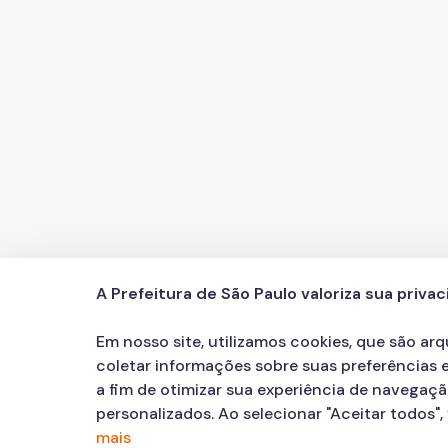
A Prefeitura de São Paulo valoriza sua priva
PROCON Paulistano
Contatos
Redes Sociai
Icone do YouTu
Icone do X
Icone do
Icon
156
call
Em nosso site, utilizamos cookies, que são ar
coletar informações sobre suas preferências e
a fim de otimizar sua experiência de navegaç
personalizados. Ao selecionar "Aceitar todos"
mais