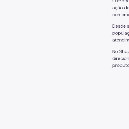
O Proco
ação de
comemo
Desde s
populaç
atendim
No Shop
direcio
produto