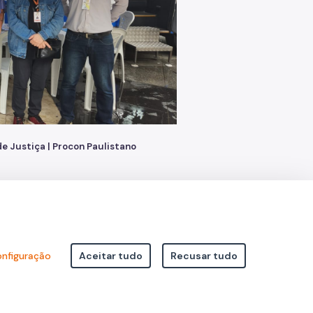
e Justiça | Procon Paulistano
nfiguração
Aceitar tudo
Recusar tudo
icipal de São Paulo Viaduto do Cha, 15 - Centro - CEP: 01002-020