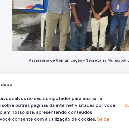
Assessoria de Comunicação - Secretaria Municipal d
cidade!
s
be
 Instagram
e do Facebook
quivos salvos no seu computador para auxiliar a
 sobre outras páginas da internet visitadas por você
Co
ão em nosso site, apresentando conteúdos
, você consente com a utilização de cookies.
Saiba
© COPYRIGHT 2026,
Prefeitura Mun